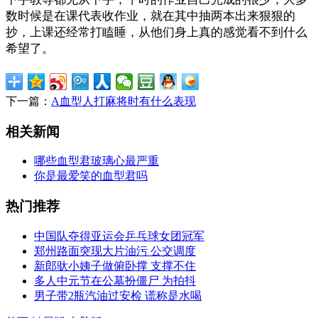
数时候是在课代表收作业，就在其中抽两本出来狠狠的
抄，上课还经常打瞌睡，从他们身上真的感觉看不到什么
希望了。
下一篇：
A血型人打麻将时有什么表现
相关新闻
哪些血型君玻璃心最严重
你是最爱笑的血型君吗
热门推荐
中国队夺得亚运会乒乓球女团冠军
郑州路面突现大片油污 公交调度
新郎驮小姨子做俯卧撑 支撑不住
多人中元节在公墓扮僵尸 为拍抖
男子带2瓶汽油过安检 谎称是水喝