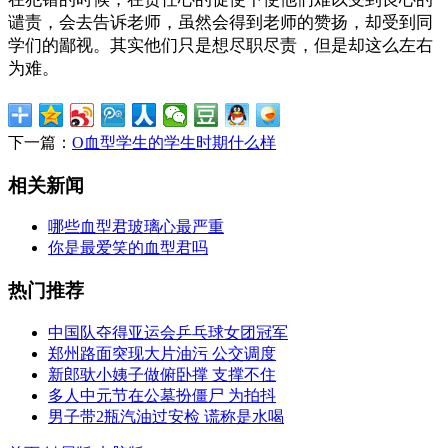
谴责，会去告诉老师，虽然会得到老师的赞扬，却受到同
学们的鄙视。其实他们只是想尽职尽责，但是却这么左右
为难。
下一篇：
O血型学生的学生时期什么样
相关新闻
哪些血型君玻璃心最严重
你是最爱笑的血型君吗
热门推荐
中国队夺得亚运会乒乓球女团冠军
郑州路面突现大片油污 公交调度
新郎驮小姨子做俯卧撑 支撑不住
多人中元节在公墓扮僵尸 为拍抖
男子带2瓶汽油过安检 谎称是水喝