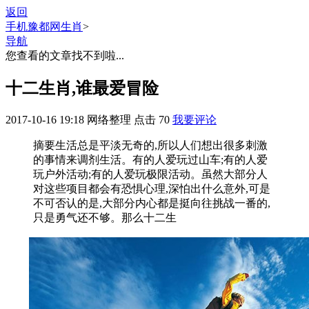
返回
手机豫都网
生肖
>
导航
您查看的文章找不到啦...
十二生肖,谁最爱冒险
2017-10-16 19:18
网络整理
点击
70
我要评论
摘要
生活总是平淡无奇的,所以人们想出很多刺激
的事情来调剂生活。有的人爱玩过山车;有的人爱
玩户外活动;有的人爱玩极限活动。虽然大部分人
对这些项目都会有恐惧心理,深怕出什么意外,可是
不可否认的是,大部分内心都是挺向往挑战一番的,
只是勇气还不够。那么十二生