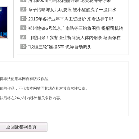
洛阳800亩芍药花艳丽开放 绝美花海等你来
章子怡晒与女儿玩耍照 被小醒醒流了一脸口水
2015年各行业年平均工资出炉 来看达标了吗
郑州地铁5号线京广南路等三站将围挡 提醒司机绕
目瞪口呆！实拍医生拆除病人体内钢条 场面像在
“脱缰三轮”连撞5车 诡异自动调头
不得非法使用本网自有版权作品。
上传的作品，不代表本网赞同其观点和对其真实性负责。
认后将在24小时内移除相关争议内容。
返回豫都网首页