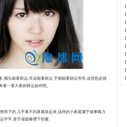
【
【
【
【
【
【
【
【
【
多,额头能看财运,耳朵能看财运,手相能看财运等等,这些想必很
【
翼来看一看大家的财运如何吧。
顺势而下的,几乎看不到鼻翼鼓起来,这样的小鼻翼属于做事魄力
财运平平,靠节省能够攒下积蓄。