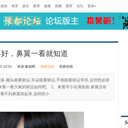
旅游
体育
娱乐
教育
健康
视频
图库
论坛
更多
不好，鼻翼一看就知道
 10:01
来源:豫都网
我来说说
我要投稿
多,额头能看财运,耳朵能看财运,手相能看财运等等,这些想必很
来看一看大家的财运如何吧。 1、鼻翼窄小尖薄面相 鼻翼没有
看不到鼻翼鼓起来,这样的小...