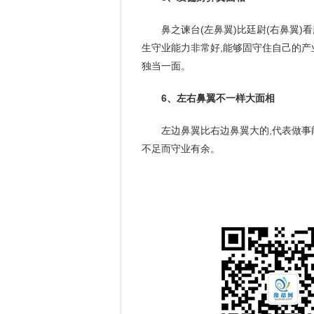
鼻之谏台(左鼻翼)比廷尉(右鼻翼)
生守业能力非常好,能够固守住自己的产
独当一面。
6、左右鼻翼不一样大面相
左边鼻翼比右边鼻翼大的,代表做事
不足而守业有余。