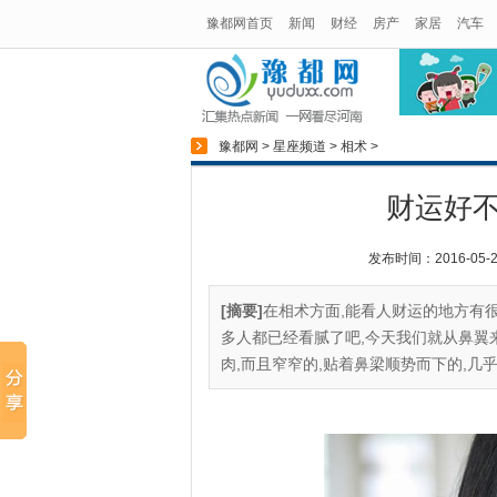
豫都网首页
新闻
财经
房产
家居
汽车
豫都网
>
星座频道
>
相术
>
财运好
发布时间：2016-05-25
[摘要]
在相术方面,能看人财运的地方有很
多人都已经看腻了吧,今天我们就从鼻翼
肉,而且窄窄的,贴着鼻梁顺势而下的,几乎