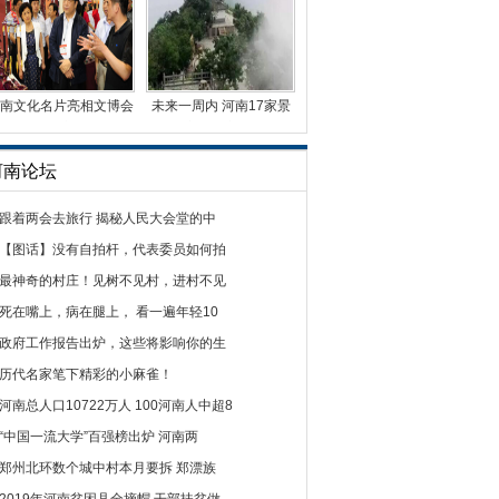
南文化名片亮相文博会
未来一周内 河南17家景
副省长张广智叮嘱
点免门票或门票半价
河南论坛
跟着两会去旅行 揭秘人民大会堂的中
【图话】没有自拍杆，代表委员如何拍
最神奇的村庄！见树不见村，进村不见
死在嘴上，病在腿上， 看一遍年轻10
政府工作报告出炉，这些将影响你的生
历代名家笔下精彩的小麻雀！
河南总人口10722万人 100河南人中超8
“中国一流大学”百强榜出炉 河南两
郑州北环数个城中村本月要拆 郑漂族