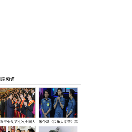
图库频道
近平会见第七次全国人
宋仲基《快乐大本营》高
民防空会议代表
清现场照 老公花式