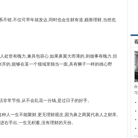
系不错,不仅可早年就发达,同时也会生财有道,颇善理财,当然也
人处世有魄力,兼具包容心;如果鼻翼大而薄的,则做事有魄力,但
开的,能够在某一个领域里独当一面,具有狮子一样的雄心野
台
习
活非常节俭,从不会乱花一分钱,是过日子的好手。
这种人一生不能聚财,更无理财观念,因为鼻之两翼代表人之财库,
进右手出,一生无积蓄,没有理财的天份。