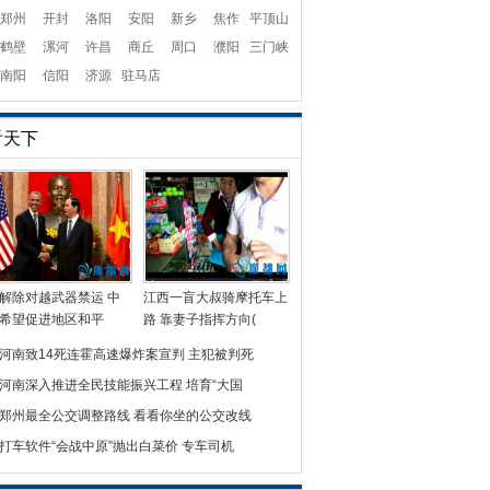
郑州
开封
洛阳
安阳
新乡
焦作
平顶山
鹤壁
漯河
许昌
商丘
周口
濮阳
三门峡
南阳
信阳
济源
驻马店
看天下
解除对越武器禁运 中
江西一盲大叔骑摩托车上
希望促进地区和平
路 靠妻子指挥方向(
河南致14死连霍高速爆炸案宣判 主犯被判死
河南深入推进全民技能振兴工程 培育“大国
郑州最全公交调整路线 看看你坐的公交改线
打车软件“会战中原”抛出白菜价 专车司机