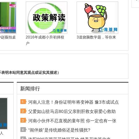
冲赵薇拍桌
2016年成都小升初择校
3道烧脑数学题，等你来
户
不表明本站同意其观点或证实其描述）
新闻排行
河南人注意！身份证明年将变神器 豫3市成试点
父爱如山驻马店80后父亲割肝救女获爱心救助
河南小伙伴不忍直视的童年照 你一定也有一张
“闹伴娘”是传统婚俗还是性骚扰?
人