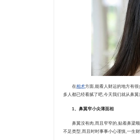
在
相术
方面,能看人财运的地方有很
多人都已经看腻了吧,今天我们就从鼻
1、鼻翼窄小尖薄面相
鼻翼没有肉,而且窄窄的,贴着鼻梁
不足类型,而且时时事事小心谨慎,一生