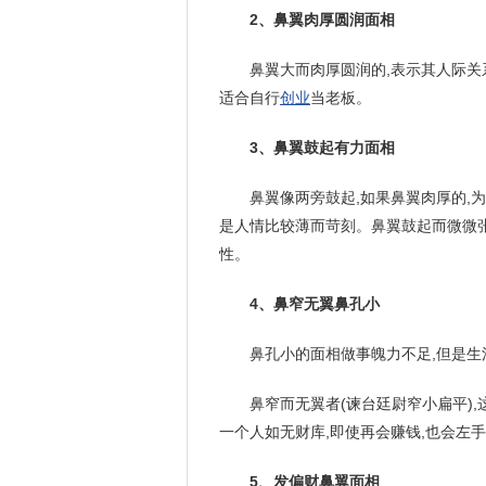
2、鼻翼肉厚圆润面相
鼻翼大而肉厚圆润的,表示其人际关
适合自行
创业
当老板。
3、鼻翼鼓起有力面相
鼻翼像两旁鼓起,如果鼻翼肉厚的,为
是人情比较薄而苛刻。鼻翼鼓起而微微张
性。
4、鼻窄无翼鼻孔小
鼻孔小的面相做事魄力不足,但是生
鼻窄而无翼者(谏台廷尉窄小扁平),
一个人如无财库,即使再会赚钱,也会左手
5、发偏财鼻翼面相