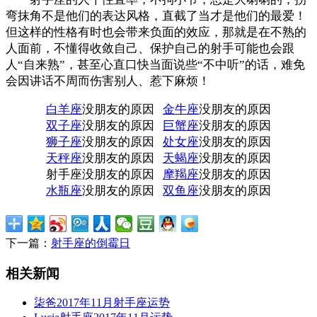
弯抹角不是他们的表达风格，直截了当才是他们的最爱！
但这样的性格有时也会带来负面的效应，那就是在不熟的
人面前，不懂得收敛自己、保护自己的射手可能也会跟
人“自来熟”，甚至心直口快当面说些“不中听”的话，难免
会因讲话不周而伤害别人、惹下麻烦！
白羊座
没朋友的原因
金牛座
没朋友的原因
双子座
没朋友的原因
巨蟹座
没朋友的原因
狮子座
没朋友的原因
处女座
没朋友的原因
天秤座
没朋友的原因
天蝎座
没朋友的原因
射手座没朋友的原因
摩羯座
没朋友的原因
水瓶座
没朋友的原因
双鱼座
没朋友的原因
下一篇：
射手座的倒霉日
相关新闻
柒爸2017年11月射手座运势