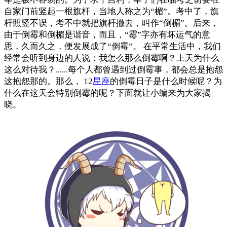
自家门前竖起一根旗杆，当地人称之为“楣”。考中了，旗
杆照竖不误，考不中就把旗杆撤去，叫作“倒楣”。后来，
由于倒霉和倒楣是谐音，而且，“霉”字亦有坏运气的意
思，久而久之，便发展成了“倒霉”。 在平常生活中，我们
经常会听到身边的人说：我怎么那么倒霉啊？上天为什么
这么对待我？......每个人都曾遇到过倒霉事，都会总是抱怨
这抱怨那的。那么， 12
星座
的倒霉日子是什么时候呢？为
什么在这天会特别倒霉的呢？下面就让小编来为大家揭
晓。