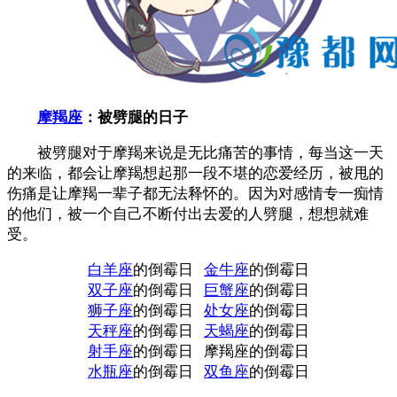
摩羯座
：被劈腿的日子
被劈腿对于摩羯来说是无比痛苦的事情，每当这一天
的来临，都会让摩羯想起那一段不堪的恋爱经历，被甩的
伤痛是让摩羯一辈子都无法释怀的。因为对感情专一痴情
的他们，被一个自己不断付出去爱的人劈腿，想想就难
受。
白羊座
的倒霉日
金牛座
的倒霉日
双子座
的倒霉日
巨蟹座
的倒霉日
狮子座
的倒霉日
处女座
的倒霉日
天秤座
的倒霉日
天蝎座
的倒霉日
射手座
的倒霉日 摩羯座的倒霉日
水瓶座
的倒霉日
双鱼座
的倒霉日