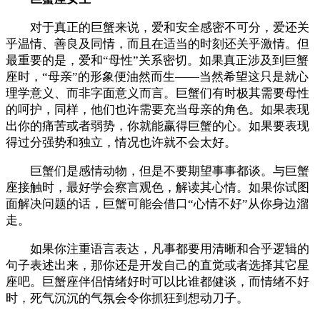
对于真正的巨蟹来说，爱和安全感密不可分，爱还关
乎温情、善良及同情，而且在适当的时刻还关乎激情。但
最重要的是，爱和“母性”关系密切。如果真正涉及到巨蟹
座时，“母亲”的形象便油然而生——当然希望这只是就心
理学意义、而非字面意义而言。巨蟹们有时极其需要母性
的呵护，同样，他们也许需要充当母亲的角色。如果表现
出你的痛苦或者弱势，你就能赢得巨蟹的心。如果要表现
得过分强势和独立，情况也许就不会太好。
巨蟹们是感情动物，但是不要期望事事都谈。与巨蟹
座接触时，最好学会察言观色，解读其心情。如果你试图
面解决问题的话，巨蟹可能会借口“心情不好”从你身边溜
走。
如果你注重语言表达，凡事都要用清晰和合乎逻辑的
句子表述出来，那你还是开发自己的直觉或者选择其它星
座吧。巨蟹座伴侣情绪好时可以比谁都健谈，而情绪不好
时，死气沉沉的气氛会令你抓狂到想动刀子。