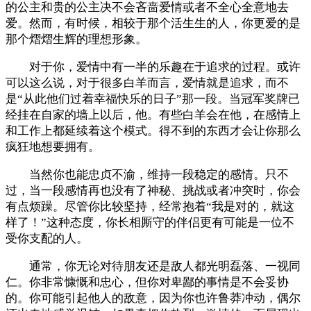
的公主和贵的公主决不会吝啬爱情或者不全心全意地去
爱。然而，有时候，相较于那个活生生的人，你更爱的是
那个熠熠生辉的理想形象。
对于你，爱情中有一半的乐趣在于追求的过程。或许
可以这么说，对于很多白羊而言，爱情就是追求，而不
是“从此他们过着幸福快乐的日子”那一段。当冠军奖牌已
经挂在自家的墙上以后，他。有些白羊会在他，在感情上
和工作上都延续着这个模式。得不到的东西才会让你那么
疯狂地想要拥有。
当然你也能忠贞不渝，维持一段稳定的感情。只不
过，当一段感情再也没有了神秘、挑战或者冲突时，你会
有点烦躁。尽管你比较坚持，经常抱着“我是对的，就这
样了！”这种态度，你长相厮守的伴侣更有可能是一位不
受你支配的人。
通常，你无论对待朋友还是敌人都光明磊落、一视同
仁。你非常慷慨和忠心，但你对卑鄙的事情是不会妥协
的。你可能引起他人的敌意，因为你也许鲁莽冲动，偶尔