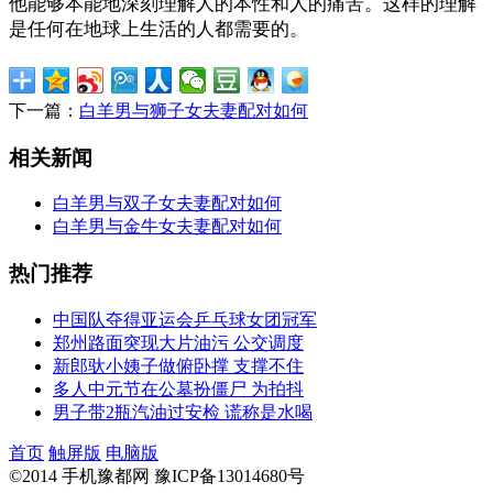
他能够本能地深刻理解人的本性和人的痛苦。这样的理解
是任何在地球上生活的人都需要的。
下一篇：
白羊男与狮子女夫妻配对如何
相关新闻
白羊男与双子女夫妻配对如何
白羊男与金牛女夫妻配对如何
热门推荐
中国队夺得亚运会乒乓球女团冠军
郑州路面突现大片油污 公交调度
新郎驮小姨子做俯卧撑 支撑不住
多人中元节在公墓扮僵尸 为拍抖
男子带2瓶汽油过安检 谎称是水喝
首页
触屏版
电脑版
©2014 手机豫都网 豫ICP备13014680号