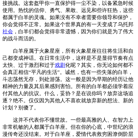
接挑战。这套盔甲你一直保护得一尘不染，以备紧急时候
使用。热忱的信仰、勇气、果敢、远见和些许狂热，这些
都属于白羊的灵魂。如果没有不幸者需要你领导和保护，
你会觉得不正常。如果这个世界真的有一天变成了乌托邦
社会
，白羊们都会觉得非常遗憾，因为你们就是为了伟大
的战斗而活的。
白羊座属于火象星座，所有火象星座往往将生活和自
己都变成神话。在日常生活中，这样是不是显得节奏有点
太快、过于激烈和过于
戏剧
化呢？其实，你无论如何都不
会真正相信“平凡的生活”。诚然，也有一些失落的白羊，
斗志荡然无存，到处游荡。这一般是因为早期的经历让他
精神的力量及其后果感到害怕。所有的白羊都必须学着应
付其他人的抗议。什么，妥协？是在说你吗？放弃这场追
逐？绝不。仅仅因为其他人不喜欢就放弃新的想法、新的
计划？别傻了。
这并不代表你不懂世故。一些最高雅的人、在智力上
非常机敏的人都属于白羊座。但在你的心底，中世纪的浪
漫传奇还没结束。对于白羊座，爱情代表救穷困潦倒阶层