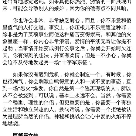
还出奇地感觉迟钝。如果真把你热烈、激情的一面展现出
来，可能会导致别人的嫉妒，因为你的确有点不同凡响。
你也许会非常、非常缺乏耐心，而且，你不乐意和傻
里傻气的人打交道。事实上，你压根儿不乐意遭这种罪，
除非是为了某项事业而使这种痛苦变得崇高。和其他的火
象星座一样，你内心非常浪漫。爱情的平淡无奇让你提不
起劲，当事情开始变成例行公事之后，你就会开始呵欠连
天。你有深刻的想法，并富有柔情，但是一不小心，你就
会迫不及待地发起另一场“十字军东征”。
如果你没有遇到危机，你就会制造一个。有时候，你
也很淘气，你会刺激自鸣得意的人和一成不变的事态，直
到一场“烈火”爆发。你自然是第一个逃离现场的人，所以
从不会被烧到，可以说，基本上永远不会。当然，你需要
一个稳重、理性的伴侣，但更重要的是，你需要一个有独
立生活和独立兴趣的人。换句话说，你需要一个拒绝被认
为是理所当然的伴侣。神秘和挑战会让心中爱的火焰不停
地燃烧。
巨蟹座女生