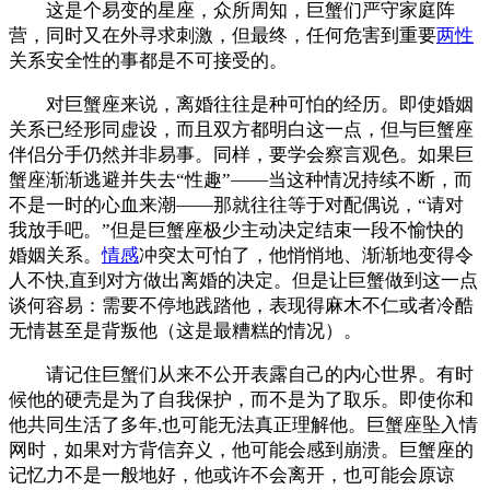
这是个易变的星座，众所周知，巨蟹们严守家庭阵
营，同时又在外寻求刺激，但最终，任何危害到重要
两性
关系安全性的事都是不可接受的。
对巨蟹座来说，离婚往往是种可怕的经历。即使婚姻
关系已经形同虚设，而且双方都明白这一点，但与巨蟹座
伴侣分手仍然并非易事。同样，要学会察言观色。如果巨
蟹座渐渐逃避并失去“性趣”——当这种情况持续不断，而
不是一时的心血来潮——那就往往等于对配偶说，“请对
我放手吧。”但是巨蟹座极少主动决定结束一段不愉快的
婚姻关系。
情感
冲突太可怕了，他悄悄地、渐渐地变得令
人不快,直到对方做出离婚的决定。但是让巨蟹做到这一点
谈何容易：需要不停地践踏他，表现得麻木不仁或者冷酷
无情甚至是背叛他（这是最糟糕的情况）。
请记住巨蟹们从来不公开表露自己的内心世界。有时
候他的硬壳是为了自我保护，而不是为了取乐。即使你和
他共同生活了多年,也可能无法真正理解他。巨蟹座坠入情
网时，如果对方背信弃义，他可能会感到崩溃。巨蟹座的
记忆力不是一般地好，他或许不会离开，也可能会原谅