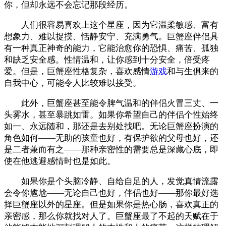
你，但却永远不会忘记那段经历。
人们很容易喜欢上这个星座，因为它温柔敏感、富有
想象力、难以捉摸、恬静安宁、充满勇气。巨蟹座伴侣具
有一种真正神奇的能力，它能治愈你的恐惧、痛苦、孤独
和缺乏安全感。性情温和，让你感到十分安全，倍受疼
爱。但是，巨蟹座性格复杂，喜欢感情
游戏
和与生俱来的
自我中心，可能令人比较难以接受。
此外，巨蟹座甚至能令脾气温和的伴侣火冒三丈、一
头雾水，甚至暴跳如雷。如果你希望自己的伴侣个性始终
如一、永远随和，那还是去别处找吧。无论巨蟹座扮演的
角色如何——无助的孩童也好，有保护欲的父母也好，还
是二者兼而有之——那种亲密性的需要总是深藏心底，即
使在他逃避感情时也是如此。
如果你是个头脑冷静、自给自足的人，发觉真情流露
会令你尴尬——无论自己也好，伴侣也好——那你最好选
择巨蟹座以外的星座。但是如果你是热心肠，喜欢真正的
亲密感，那么你就找对人了。巨蟹座最了不起的天赋在于