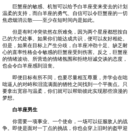
巨蟹座的敏感、机智可以给予白羊座变来变去的计划
温柔的支持，而白羊座的勇气、自信可以令巨蟹座的一切
焦虑烟消云散——至少在短时间内是如此。
但是有时冲突依然在所难免，因为两个星座都想按自
己的方式处事。如果你们能达成共识，便可以友好相处。
但是，如果在目标上产生分歧，白羊座冲劲十足、缺乏耐
心的直率性格会令敏感的巨蟹座受到伤害。反之，巨蟹座
的情绪波动、所营造的情绪氛围和拒绝坦诚交谈的态度，
也会令白羊座感到沮丧。
即便目标有所不同，也要尽量相互尊重，并学会在咄
咄逼人的对峙和泪流满面的牺牲之间找到一个平衡点。只
要拿出宽容与温柔，你们就可以帮助彼此实现那些浪漫的
梦想。
白羊座男生
你需要一项事业、一个使命，一场可以征服敌人的战
争。即使是面对一丁点的挑战，你也会穿上旧时的盔甲迎