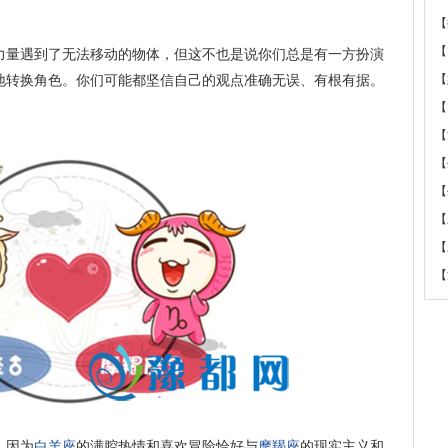
【
【
力量遇到了无法移动的物体，但这不也是说你们总是有一方扮演
地转换角色。你们可能都坚信自己的观点准确无误、有根有据。
【
【
【
【
【
【
【
【
，因为
白羊座
的满腔热情和喜欢冒险恰好与
摩羯座
的现实主义和