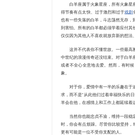
白羊座属于火象星座，所有火象星
得节奏有点太快、过于激烈和过于
戏剧
也有一些失落的白羊，斗志荡然无存，
到害怕。所有的白羊都必须学着应付其
仅仅因为其他人不喜欢就放弃新的想法
这并不代表你不懂世故。一些最高
中世纪的浪漫传奇还没结束。对于白羊
或者不全心全意地去爱。然而，有时候
象。
对于你，爱情中有一半的乐趣在于
求，而不是“从此他们过着幸福快乐的
羊会在他，在感情上和工作上都延续着
当然你也能忠贞不渝，维持一段稳
时，你会有点烦躁。尽管你比较坚持，
更有可能是一位不受你支配的人。