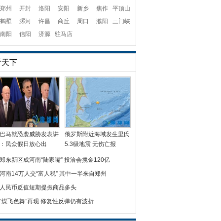
郑州
开封
洛阳
安阳
新乡
焦作
平顶山
鹤壁
漯河
许昌
商丘
周口
濮阳
三门峡
南阳
信阳
济源
驻马店
看天下
巴马就恐袭威胁发表讲
俄罗斯附近海域发生里氏
：民众假日放心出
5.3级地震 无伤亡报
郑东新区成河南“陆家嘴” 投洽会揽金120亿
河南14万人交“富人税” 其中一半来自郑州
人民币贬值短期提振商品多头
“煤飞色舞”再现 修复性反弹仍有波折