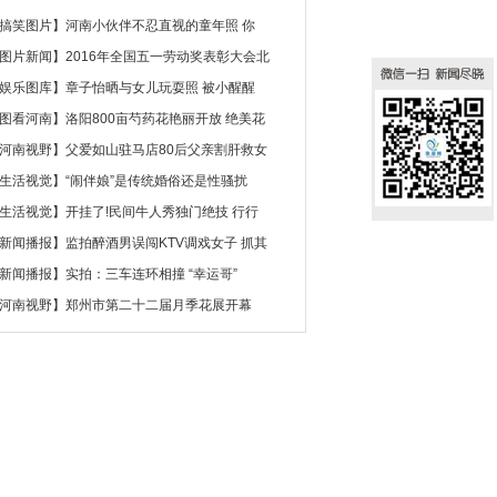
搞笑图片
】
河南小伙伴不忍直视的童年照 你
图片新闻
】
2016年全国五一劳动奖表彰大会北
娱乐图库
】
章子怡晒与女儿玩耍照 被小醒醒
图看河南
】
洛阳800亩芍药花艳丽开放 绝美花
河南视野
】
父爱如山驻马店80后父亲割肝救女
生活视觉
】
“闹伴娘”是传统婚俗还是性骚扰
生活视觉
】
开挂了!民间牛人秀独门绝技 行行
新闻播报
】
监拍醉酒男误闯KTV调戏女子 抓其
新闻播报
】
实拍：三车连环相撞 “幸运哥”
河南视野
】
郑州市第二十二届月季花展开幕