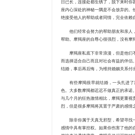
日已长，连接处都生锈了，脱下来时你
座内心深处的神秘一隅是不会放弃的。
绝接受他人的帮助或者同情，完全依赖
他们经常会努力的帮助朋友和亲人
帮助。摩羯座的自尊心很强烈，没有摩
摩羯座私底下非常浪漫，但是他们
而选择适合自己而且对社会有益的伴侣
结婚，事后再后悔，为维持婚姻关系付
有些摩羯很早就结婚，一头扎进了
色。大多数摩羯都迟迟不做真正的承诺
与几个月的狂热激情相比，摩羯更重视
烈，但是很多摩羯将其置于严肃的感情
除非你属于天真无邪型，希望寻找
感情中具有掌控权。如果你伤害了他的