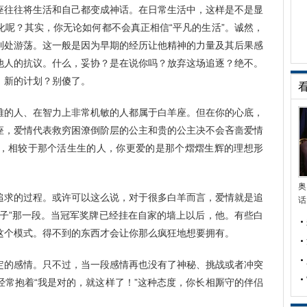
座往往将生活和自己都变成神话。在日常生活中，这样是不是显
化呢？其实，你无论如何都不会真正相信“平凡的生活”。诚然，
到处游荡。这一般是因为早期的经历让他精神的力量及其后果感
他人的抗议。什么，妥协？是在说你吗？放弃这场追逐？绝不。
、新的计划？别傻了。
雅的人、在智力上非常机敏的人都属于白羊座。但在你的心底，
座，爱情代表救穷困潦倒阶层的公主和贵的公主决不会吝啬爱情
，相较于那个活生生的人，你更爱的是那个熠熠生辉的理想形
奥
追求的过程。或许可以这么说，对于很多白羊而言，爱情就是追
话
日子”那一段。当冠军奖牌已经挂在自家的墙上以后，他。有些白
这个模式。得不到的东西才会让你那么疯狂地想要拥有。
定的感情。只不过，当一段感情再也没有了神秘、挑战或者冲突
经常抱着“我是对的，就这样了！”这种态度，你长相厮守的伴侣