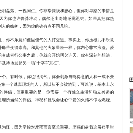
光明磊落、一视同仁。你非常慷慨和忠心，但你对卑鄙的事情是
因为你也许鲁莽冲动，偶尔还出奇地感觉迟钝。如果真把你热
别人的嫉妒，因为你的确有点不同凡响。
且，你不乐意和傻里傻气的人打交道。事实上，你压根儿不乐意
种痛苦变得崇高。和其他的火象星座一样，你内心非常浪漫。爱
始变成例行公事之后，你就会开始呵欠连天。你有深刻的想法，
及待地发起另一场“十字军东征”。
一个。有时候，你也很淘气，你会刺激自鸣得意的人和一成不变
然是第一个逃离现场的人，所以从不会被烧到，可以说，基本上永
的伴侣，但更重要的是，你需要一个有独立生活和独立兴趣的
是理所当然的伴侣。神秘和挑战会让心中爱的火焰不停地燃烧。
河
足为怪，因为掌控对摩羯而言至关重要。摩羯们身着这层盔甲时