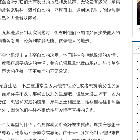
甚至会听到它们大声发出的抱怨和反抗声。无论爱有多深，摩羯
他常独来独往，攀登自己的一座座孤山。遇到逆境时，他经常拒
自己的力量解决困难。
，尤其是涉及到现实问题时，但有时他们不知道如何接受他人的
羯能容忍自己沦落到软弱无能、依赖他人的地步。
不会让浪漫主义主宰自己的决定。他们往往会拒绝浪漫的爱情，
。摩羯座想要稳定的生活，并会信誓旦旦地做出承诺。与其草率
出巨大的代价，还不如当初不要承诺。
家庭生活，不过这通常是因为他寻找父性或者想扮演父性的角
。如果你等不及，那就去找别的星座吧。但这未必是坏事，因为
责任、忠诚和家庭的稳定。摩羯是土相星座，性欲望往往非常强
之外，因为他们往往不相信性与爱情有直接的关系。
一个父母型的伴侣，否则你就要准备好迎接挑战。摩羯座总想在
自尊心，他永远不会原谅或忘记。由于天性务实克制，他很难自