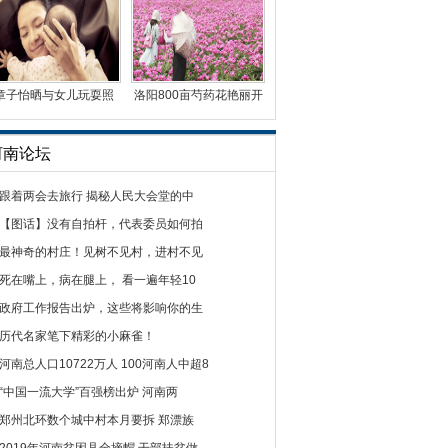
章子怡晒与女儿玩耍照
洛阳800亩芍药花艳丽开
被小醒醒流了一脸口
放 绝美花海等你来
河南论坛
跟着两会去旅行 揭秘人民大会堂的中
【图话】没有自拍杆，代表委员如何拍
最神奇的村庄！见树不见村，进村不见
死在嘴上，病在腿上， 看一遍年轻10
政府工作报告出炉，这些将影响你的生
历代名家笔下精彩的小麻雀！
河南总人口10722万人 100河南人中超8
“中国一流大学”百强榜出炉 河南两
郑州北环数个城中村本月要拆 郑漂族