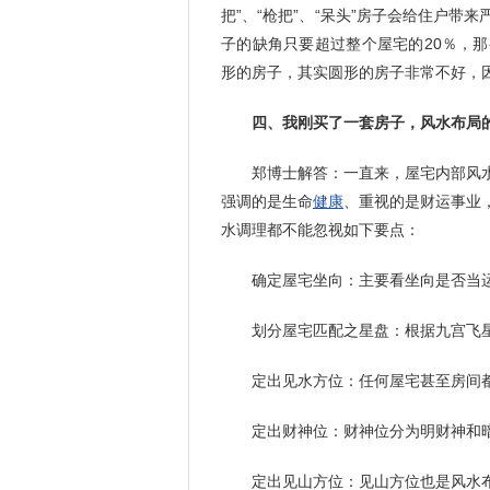
把”、“枪把”、“呆头”房子会给住户
子的缺角只要超过整个屋宅的20％，
形的房子，其实圆形的房子非常不好，
四、我刚买了一套房子，风水布局
郑博士解答：一直来，屋宅内部风
强调的是生命
健康
、重视的是财运事业
水调理都不能忽视如下要点：
确定屋宅坐向：主要看坐向是否当
划分屋宅匹配之星盘：根据九宫飞
定出见水方位：任何屋宅甚至房间
定出财神位：财神位分为明财神和
定出见山方位：见山方位也是风水