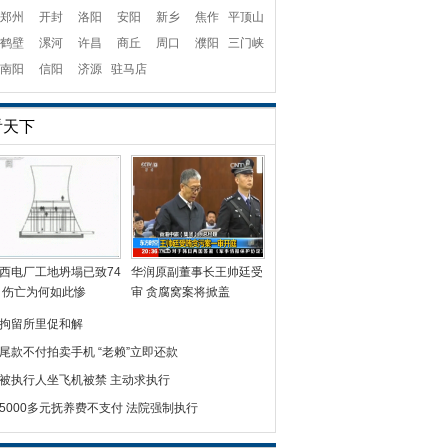
郑州
开封
洛阳
安阳
新乡
焦作
平顶山
鹤壁
漯河
许昌
商丘
周口
濮阳
三门峡
南阳
信阳
济源
驻马店
看天下
西电厂工地坍塌已致74
华润原副董事长王帅廷受
 伤亡为何如此惨
审 贪腐窝案将掀盖
拘留所里促和解
尾款不付拍卖手机 “老赖”立即还款
被执行人坐飞机被禁 主动求执行
5000多元抚养费不支付 法院强制执行