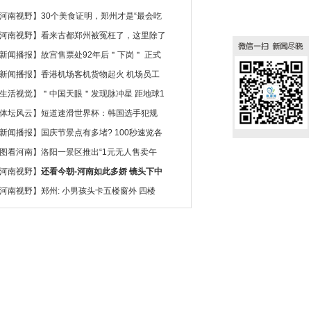
河南视野
】
30个美食证明，郑州才是“最会吃
河南视野
】
看来古都郑州被冤枉了，这里除了
新闻播报
】
故宫售票处92年后＂下岗＂ 正式
新闻播报
】
香港机场客机货物起火 机场员工
生活视觉
】
＂中国天眼＂发现脉冲星 距地球1
体坛风云
】
短道速滑世界杯：韩国选手犯规
新闻播报
】
国庆节景点有多堵? 100秒速览各
图看河南
】
洛阳一景区推出“1元无人售卖午
河南视野
】
还看今朝-河南如此多娇 镜头下中
河南视野
】
郑州: 小男孩头卡五楼窗外 四楼