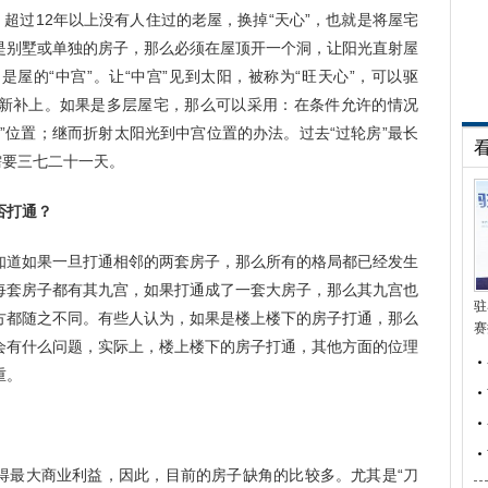
，超过12年以上没有人住过的老屋，换掉“天心”，也就是将屋宅
是别墅或单独的房子，那么必须在屋顶开一个洞，让阳光直射屋
屋的“中宫”。让“中宫”见到太阳，被称为“旺天心”，可以驱
新补上。如果是多层屋宅，那么可以采用：在条件允许的情况
”位置；继而折射太阳光到中宫位置的办法。过去“过轮房”最长
需要三七二十一天。
否打通？
知道如果一旦打通相邻的两套房子，那么所有的格局都已经发生
每套房子都有其九宫，如果打通成了一套大房子，那么其九宫也
驻
方都随之不同。有些人认为，如果是楼上楼下的房子打通，那么
赛
会有什么问题，实际上，楼上楼下的房子打通，其他方面的位理
重。
得最大商业利益，因此，目前的房子缺角的比较多。尤其是“刀