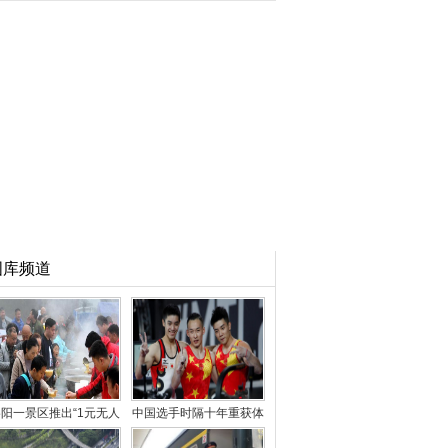
图库频道
阳一景区推出“1元无人
中国选手时隔十年重获体
售卖午餐” 引千人
操世锦赛男子“全能