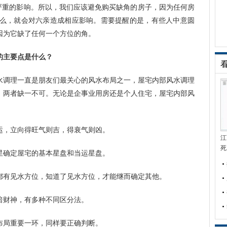
带来严重的影响。所以，我们应该避免购买缺角的房子，因为任何房
那么，就会对六亲造成相应影响。需要提醒的是，有些人中意圆
因为它缺了任何一个方位的角。
的主要点是什么？
水调理一直是朋友们最关心的风水布局之一，屋宅内部风水调理
，两者缺一不可。无论是企事业用房还是个人住宅，屋宅内部风
运，立向得旺气则吉，得衰气则凶。
江
死
星确定屋宅的基本星盘和当运星盘。
都有见水方位，知道了见水方位，才能继而确定其他。
暗财神，有多种不同区分法。
布局重要一环，同样要正确判断。