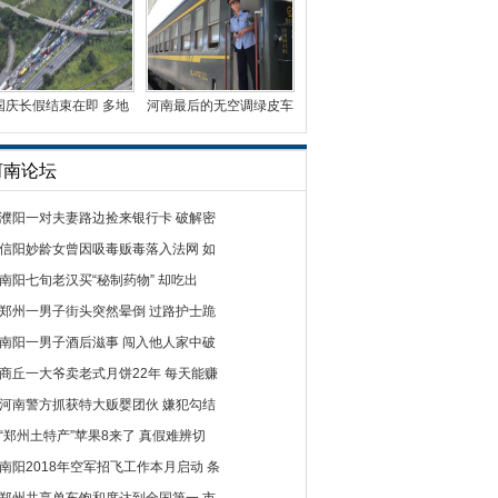
国庆长假结束在即 多地
河南最后的无空调绿皮车
迎车辆返程高峰
曾有5毛钱票价
河南论坛
濮阳一对夫妻路边捡来银行卡 破解密
信阳妙龄女曾因吸毒贩毒落入法网 如
南阳七旬老汉买“秘制药物” 却吃出
郑州一男子街头突然晕倒 过路护士跪
南阳一男子酒后滋事 闯入他人家中破
商丘一大爷卖老式月饼22年 每天能赚
河南警方抓获特大贩婴团伙 嫌犯勾结
“郑州土特产”苹果8来了 真假难辨切
南阳2018年空军招飞工作本月启动 条