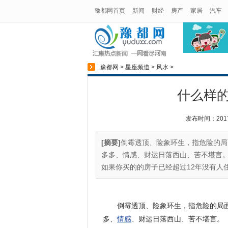
豫都网首页
新闻
财经
房产
家居
汽车
豫都网
>
星座频道
>
风水
>
什么样
发布时间：2017-1
[摘要]
倒霉透顶、险象环生，指危险的局
多多、情感、财运日落西山、苦不堪言。
如果你买的的房子已经超过12年没有人住
倒霉透顶、险象环生，指危险的局
多、
情感
、财运日落西山、苦不堪言。