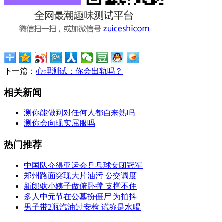
下一篇：
心理测试：你会出轨吗？
相关新闻
测你能做到对任何人都自来熟吗
测你会向现实屈服吗
热门推荐
中国队夺得亚运会乒乓球女团冠军
郑州路面突现大片油污 公交调度
新郎驮小姨子做俯卧撑 支撑不住
多人中元节在公墓扮僵尸 为拍抖
男子带2瓶汽油过安检 谎称是水喝