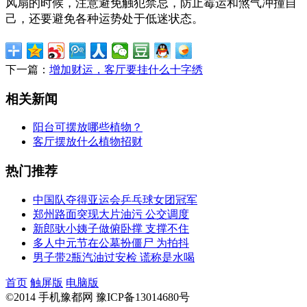
风扇的时候，注意避免触犯禁忌，防止霉运和煞气冲撞自
己，还要避免各种运势处于低迷状态。
下一篇：
增加财运，客厅要挂什么十字绣
相关新闻
阳台可摆放哪些植物？
客厅摆放什么植物招财
热门推荐
中国队夺得亚运会乒乓球女团冠军
郑州路面突现大片油污 公交调度
新郎驮小姨子做俯卧撑 支撑不住
多人中元节在公墓扮僵尸 为拍抖
男子带2瓶汽油过安检 谎称是水喝
首页
触屏版
电脑版
©2014 手机豫都网 豫ICP备13014680号