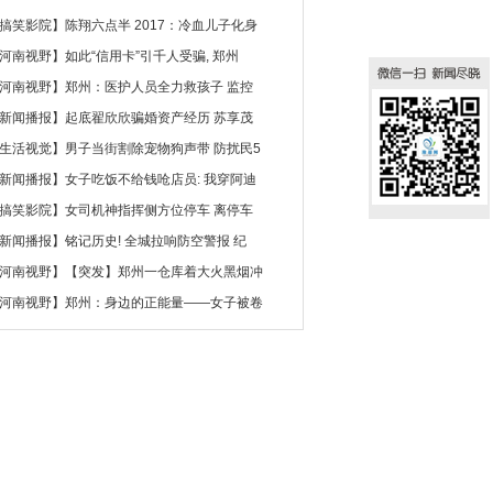
搞笑影院
】
陈翔六点半 2017：冷血儿子化身
河南视野
】
如此“信用卡”引千人受骗, 郑州
河南视野
】
郑州：医护人员全力救孩子 监控
新闻播报
】
起底翟欣欣骗婚资产经历 苏享茂
生活视觉
】
男子当街割除宠物狗声带 防扰民5
新闻播报
】
女子吃饭不给钱呛店员: 我穿阿迪
搞笑影院
】
女司机神指挥侧方位停车 离停车
新闻播报
】
铭记历史! 全城拉响防空警报 纪
河南视野
】
【突发】郑州一仓库着大火黑烟冲
河南视野
】
郑州：身边的正能量——女子被卷