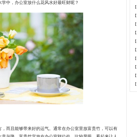
水学中，办公室放什么花风水好最旺财呢？
【
【
【
【
【
【
【
【
【
【
方，而且能够带来好的运气。通常在办公室里放富贵竹，可以有
生意兴隆。富贵竹宜放在办公室财位处，比较显眼，看起来让人