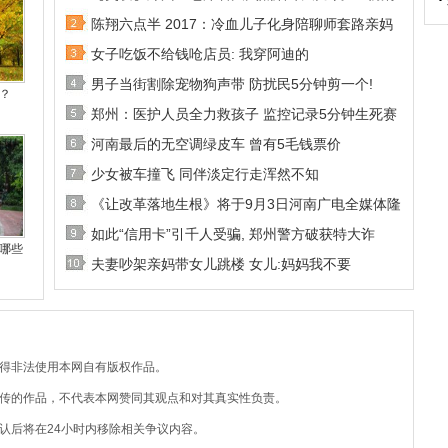
陈翔六点半 2017：冷血儿子化身陪聊师套路亲妈
女子吃饭不给钱呛店员: 我穿阿迪的
男子当街割除宠物狗声带 防扰民5分钟剪一个!
？
郑州：医护人员全力救孩子 监控记录5分钟生死赛
河南最后的无空调绿皮车 曾有5毛钱票价
少女被车撞飞 同伴淡定行走浑然不知
《让改革落地生根》将于9月3日河南广电全媒体隆
如此“信用卡”引千人受骗, 郑州警方破获特大诈
哪些
夫妻吵架亲妈带女儿跳楼 女儿:妈妈我不要
不得非法使用本网自有版权作品。
上传的作品，不代表本网赞同其观点和对其真实性负责。
认后将在24小时内移除相关争议内容。