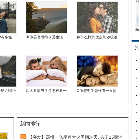
杨
你有多婊
测你是否懂得享受生活
你什么样的优点能够吸引
最缺乏哪种
四大血型男生是怎样看一
O血型男生怎样看一夜情
新闻排行
【突发】郑州一仓库着大火黑烟冲天, 去了15辆消