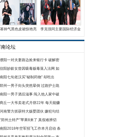
幂帅气黑色皮裙惊艳亮
李克强同主要国际经济金
相 时尚影响力受国
融机构负责人举行“
河南论坛
濮阳一对夫妻路边捡来银行卡 破解密
信阳妙龄女曾因吸毒贩毒落入法网 如
南阳七旬老汉买“秘制药物” 却吃出
郑州一男子街头突然晕倒 过路护士跪
南阳一男子酒后滋事 闯入他人家中破
商丘一大爷卖老式月饼22年 每天能赚
河南警方抓获特大贩婴团伙 嫌犯勾结
“郑州土特产”苹果8来了 真假难辨切
南阳2018年空军招飞工作本月启动 条