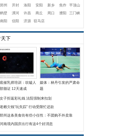
郑州
开封
洛阳
安阳
新乡
焦作
平顶山
鹤壁
漯河
许昌
商丘
周口
濮阳
三门峡
南阳
信阳
济源
驻马店
看天下
底催乳师培训：吹嘘人
媒体：林丹引发的严肃命
部颁证 12天速成
题
女子拒返彩礼钱 法院强制来扣划
老赖欠钱“玩失踪” 行动受限忙还款
郑州这条美食街有些小任性：不团购不外卖靠
河南境内国庆出行有这4个好消息