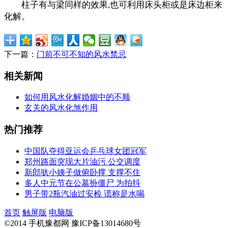
柱子有与梁同样的效果,也可利用床头柜或是床边柜来
化解。
下一篇：
门前不可不知的风水禁忌
相关新闻
如何用风水化解婚姻中的不顺
玄关的风水化煞作用
热门推荐
中国队夺得亚运会乒乓球女团冠军
郑州路面突现大片油污 公交调度
新郎驮小姨子做俯卧撑 支撑不住
多人中元节在公墓扮僵尸 为拍抖
男子带2瓶汽油过安检 谎称是水喝
首页
触屏版
电脑版
©2014 手机豫都网 豫ICP备13014680号