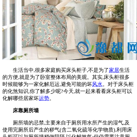
生活当中,很多家庭购买床头柜子,不是为了
家居
生活
的方便,就是为了卧室整体布局的美观。其实,床头柜很多
时候能够为一家化解厄运,避免可能的坏
风水
。对于床头柜
的化煞知识,你了解多少呢?今天,就一起来看看床头柜可以
化解哪些居家坏
运势
。
床靠厕所墙
厕所墙的忌禁,主要来自于厕所用水所产生的湿气,及
使用完厕所后产生的秽气(含二氧化硫等化学物质),利用床
头柜可以与厕所墙稍做阻隔,以化解煞气;但仍需要注意厕