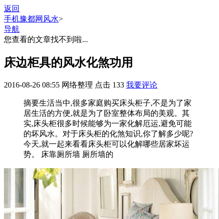
返回
手机豫都网
风水
>
导航
您查看的文章找不到啦...
床边柜具的风水化煞功用
2016-08-26 08:55
网络整理
点击
133
我要评论
摘要
生活当中,很多家庭购买床头柜子,不是为了家
居生活的方便,就是为了卧室整体布局的美观。其
实,床头柜很多时候能够为一家化解厄运,避免可能
的坏风水。对于床头柜的化煞知识,你了解多少呢?
今天,就一起来看看床头柜可以化解哪些居家坏运
势。 床靠厕所墙 厕所墙的