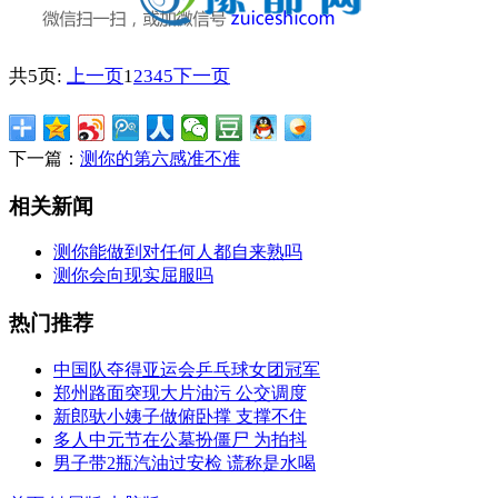
共5页:
上一页
1
2
3
4
5
下一页
下一篇：
测你的第六感准不准
相关新闻
测你能做到对任何人都自来熟吗
测你会向现实屈服吗
热门推荐
中国队夺得亚运会乒乓球女团冠军
郑州路面突现大片油污 公交调度
新郎驮小姨子做俯卧撑 支撑不住
多人中元节在公墓扮僵尸 为拍抖
男子带2瓶汽油过安检 谎称是水喝