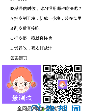
吃苹果的时候，你习惯用哪种吃法呢？
A 把皮削干净，切成一小块，装在盘里
B 削皮后直接吃
C 把皮擦一擦就直接啃
D 懒得吃，喜欢打成汁
答案翻页