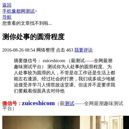
返回
手机豫都网
测试
>
导航
您查看的文章找不到啦...
测你处事的圆滑程度
2016-08-26 08:54
网络整理
点击
463
我要评论
摘要
微信号： zuiceshicom （最测试——全网最潮
趣味测试平台） 测试你为人处事的圆滑程度。为
人处事较为圆滑的人，不管是在工作还是生活上都
能左右逢源。经过社会的打磨，我们或多或少地被
迫接受并学习人情世故这堂课。但这并不是要求我
们要戴着假面具去对待他
zuiceshicom
微信号：
（最
测试
——全网最潮趣味测试
平台）