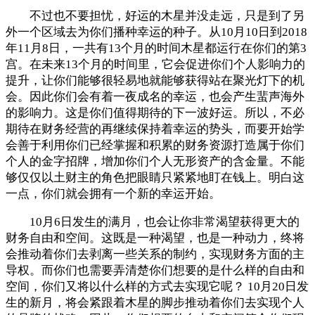
不过也不要担忧，好运的木星并没走远，只是到了另
外一个区域去为你们播种幸运的种子。从10月10日到2018
年11月8日，一共有13个月的时间木星都运行在你们的第3
宫。在未来13个月的时间里，它会促进你们个人影响力的
提升，让你们能够很轻易地就能够获得站在聚光灯下的机
会。因此你们会有着一夜成名的幸运，也会产生蜚声海外
的影响力。这是你们值得期待的下一波好运。所以，不必
期待在财务经营的再继续保持着幸运的势头，而要开始学
会善于利用你们已经掌握和积累的财务资源打造属于你们
个人的金字招牌，增加你们个人无形资产的含金量。不能
够仅仅以土财主的角色把眼睛只紧紧地盯在钱上。明白这
一点，你们就会拥有一个新的幸运开始。
10月6日发生的满月，也会让你非常渴望获得更大的
财务自由和空间。这既是一种渴望，也是一种动力，终将
会推动着你们去剥离一些关系的制约，实现财务方面的主
导权。而你们也需要弄清楚你们想要的是什么样的自由和
空间，你们又将以什么样的方式去实现它呢？ 10月20日发
生的新月，将会紧跟着木星的脚步推动着你们去实现个人