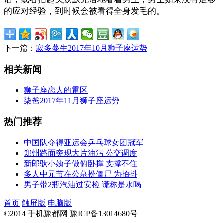
的应对经验，到时候会被看得全身发毛的。
下一篇：
寂多蔓生2017年10月狮子座运势
相关新闻
狮子座恋人的雷区
柒爸2017年11月狮子座运势
热门推荐
中国队夺得亚运会乒乓球女团冠军
郑州路面突现大片油污 公交调度
新郎驮小姨子做俯卧撑 支撑不住
多人中元节在公墓扮僵尸 为拍抖
男子带2瓶汽油过安检 谎称是水喝
首页
触屏版
电脑版
©2014 手机豫都网 豫ICP备13014680号