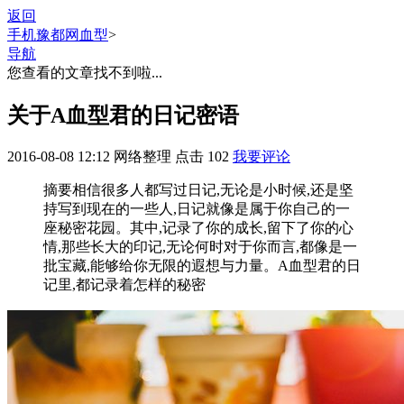
返回
手机豫都网
血型
>
导航
您查看的文章找不到啦...
关于A血型君的日记密语
2016-08-08 12:12
网络整理
点击
102
我要评论
摘要
相信很多人都写过日记,无论是小时候,还是坚
持写到现在的一些人,日记就像是属于你自己的一
座秘密花园。其中,记录了你的成长,留下了你的心
情,那些长大的印记,无论何时对于你而言,都像是一
批宝藏,能够给你无限的遐想与力量。A血型君的日
记里,都记录着怎样的秘密