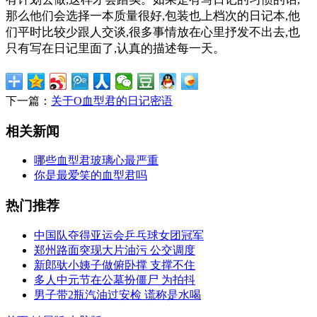
那么他们会选择一本质量很好,包装也上档次的日记本,他
们平时比较少跟人交谈,很多事情放在心里抒发不出去,也
只有写在日记里面了,认真的描述每一天。
下一篇：
关于O血型君的日记密语
相关新闻
哪些血型君玻璃心最严重
你是最爱笑的血型君吗
热门推荐
中国队夺得亚运会乒乓球女团冠军
郑州路面突现大片油污 公交调度
新郎驮小姨子做俯卧撑 支撑不住
多人中元节在公墓扮僵尸 为拍抖
男子带2瓶汽油过安检 谎称是水喝