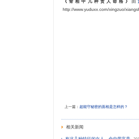
《骨相中几种贵人命格》
由
http://www.yuduxx.com/xingzuo/xi
上一篇：
超能守秘密的面相是怎样的？
相关新闻
有这几种特征的女人，命中带富贵