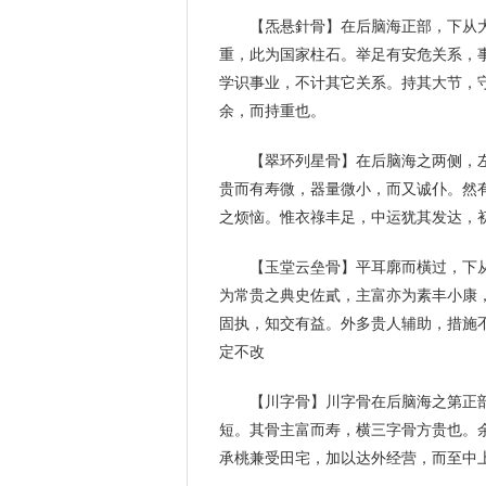
【炁悬針骨】在后脑海正部，下从
重，此为国家柱石。举足有安危关系，
学识事业，不计其它关系。持其大节，
余，而持重也。
【翠环列星骨】在后脑海之两侧，
贵而有寿微，器量微小，而又诚仆。然
之烦恼。惟衣祿丰足，中运犹其发达，
【玉堂云垒骨】平耳廓而橫过，下
为常贵之典史佐貳，主富亦为素丰小康
固执，知交有益。外多贵人辅助，措施
定不改
【川字骨】川字骨在后脑海之第正
短。其骨主富而寿，横三字骨方贵也。
承桃兼受田宅，加以达外经营，而至中