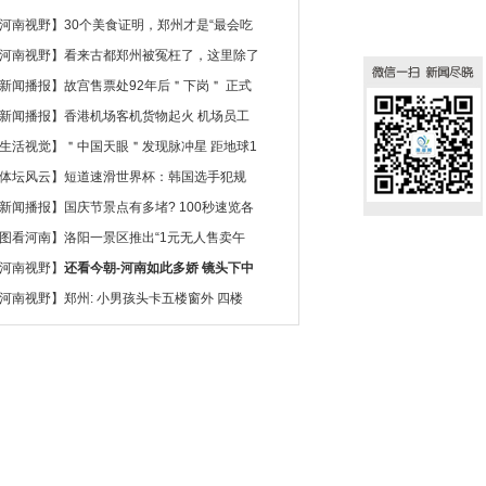
河南视野
】
30个美食证明，郑州才是“最会吃
河南视野
】
看来古都郑州被冤枉了，这里除了
新闻播报
】
故宫售票处92年后＂下岗＂ 正式
新闻播报
】
香港机场客机货物起火 机场员工
生活视觉
】
＂中国天眼＂发现脉冲星 距地球1
体坛风云
】
短道速滑世界杯：韩国选手犯规
新闻播报
】
国庆节景点有多堵? 100秒速览各
图看河南
】
洛阳一景区推出“1元无人售卖午
河南视野
】
还看今朝-河南如此多娇 镜头下中
河南视野
】
郑州: 小男孩头卡五楼窗外 四楼