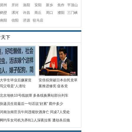
郑州
开封
洛阳
安阳
新乡
焦作
平顶山
鹤壁
漯河
许昌
商丘
周口
濮阳
三门峡
南阳
信阳
济源
驻马店
看天下
大学生毕业后嫌家贫
安倍拟突破日本自民党草
骂父母是“人渣垃
案推进修宪 促各党
北京地铁10号线故障 多条线换乘站部分列车
快递员生前最后一句话说“好累” 戳中多少
河南汝南官员午间违规饮酒身亡 同桌7人受处
网约车女司机为养8口人深夜拉客 遭劫杀后抛