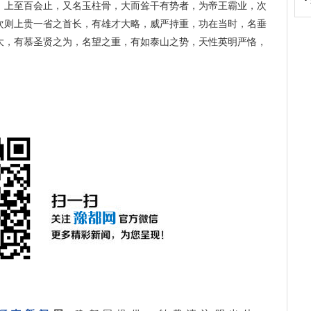
，上至百会止，又名玉柱骨，大而耸干有势者，为帝王霸业，次
次则上贵一省之首长，有雄才大略，威严持重，功在当时，名垂
大，有慕圣贤之为，名望之重，有如泰山之势，天性英明严恪，