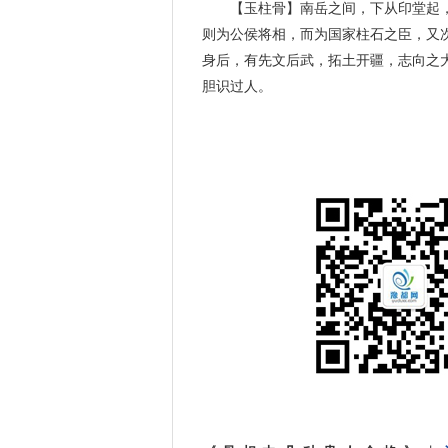
【玉柱骨】南岳之间，下从印堂起
则为公侯将相，而为国家柱石之臣，又
身后，有先文后武，拓土开疆，志向之
胆识过人。