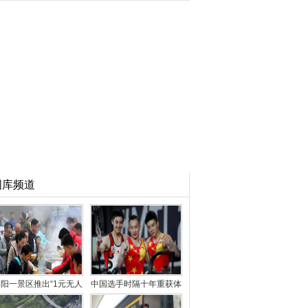
图库频道
阳一景区推出“1元无人
中国选手时隔十年重获体
售卖午餐” 引千人
操世锦赛男子“全能