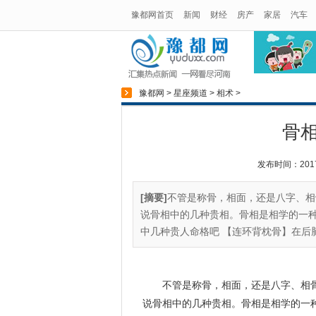
豫都网首页
新闻
财经
房产
家居
汽车
豫都网
>
星座频道
>
相术
>
骨
发布时间：2017-1
[摘要]
不管是称骨，相面，还是八字、相
说骨相中的几种贵相。骨相是相学的一
中几种贵人命格吧 【连环背枕骨】在后脑
不管是称骨，相面，还是八字、相骨
说骨相中的几种贵相。骨相是相学的一