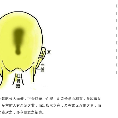
【
【
【
【
【
【
【
【
【
【
上骨略长大而仰，下骨略短小而覆，两皆长形而相背，多应偏副
，多主前人有余荫之业，而出殷实之家，及有弟兄叔伯之贵，而
而贵次之，多享便宜之福也。