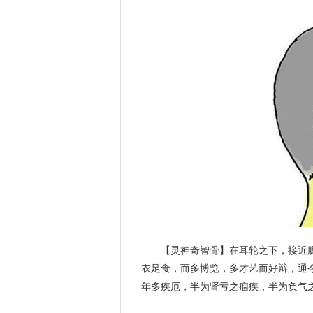
【灵神奇智骨】在耳轮之下，接近
衣足食，而多博览，多才艺而好辩，通
年多疾厄，半为肾亏之痼疾，半为负气