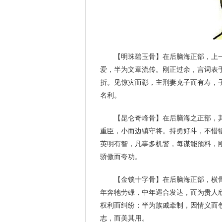
【明珠碧玉骨】在后脑海正部，上
爱，半为文章流传。刚正过余，言词表
折。见惊灾而彰，主刑妻克子而有寿，
名利。
【昆仑奇峰骨】在后脑海之正部，
重臣，小而边镇守将。持勇好斗，不惜
英明有智，凡事多机警，每谋能预料，
骄傲而夸功。
【金锁十字骨】在后脑海正部，横
年奔牠劳碌，中年遇合发达，而为贵人
权利而纠纷；半为族戚牵制，因情义而
志，而美其用。