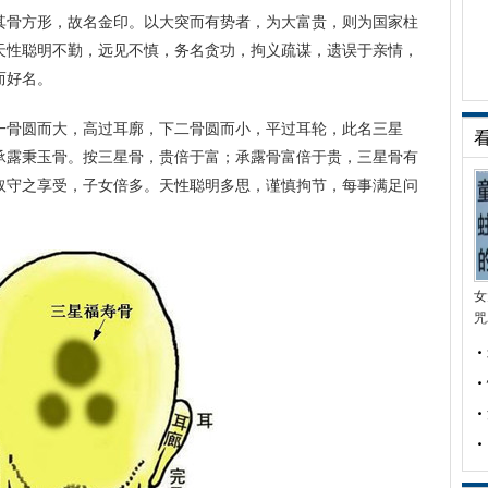
其骨方形，故名金印。以大突而有势者，为大富贵，则为国家柱
天性聪明不勤，远见不慎，务名贪功，拘义疏谋，遗误于亲情，
而好名。
一骨圆而大，高过耳廓，下二骨圆而小，平过耳轮，此名三星
承露秉玉骨。按三星骨，贵倍于富；承露骨富倍于贵，三星骨有
取守之享受，子女倍多。天性聪明多思，谨慎拘节，每事满足问
女
咒