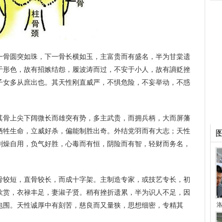
一骨圆突如珠，下一骨长横如玉，主富贵而有盛名，半为甘棠遗
于形色，故有招嫉结怨，履波涛而过，不安于小人，故有謪贬挫
子女多从庶出也。其天性刚直威严，不惧危险，不妄举动，不惑
其骨上尖下阔微长而雄突有势，多主武贵，而拥兵柄，大而屏藩
牺牲生命，立威好杀，偏能制胜出奇。外结党羽而有大志；天性
刚燥自用，负气好胜，心毒而有恒，阴险而有智，轻财而务名，
骨较短，直骨较长，而成十字架。主制造专家，或技艺专长，初
欣赏，衣禄丰足，妻淑子贤。稍有挫折遗累，半为识人不足，因
包围。天性诚厚中有刻苦，慈良而又量狭，思想细密，专精其
洛