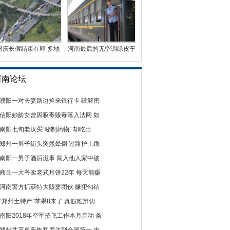
国庆长假结束在即 多地
河南最后的无空调绿皮车
迎车辆返程高峰
曾有5毛钱票价
河南论坛
濮阳一对夫妻路边捡来银行卡 破解密
信阳妙龄女曾因吸毒贩毒落入法网 如
南阳七旬老汉买“秘制药物” 却吃出
郑州一男子街头突然晕倒 过路护士跪
南阳一男子酒后滋事 闯入他人家中破
商丘一大爷卖老式月饼22年 每天能赚
河南警方抓获特大贩婴团伙 嫌犯勾结
“郑州土特产”苹果8来了 真假难辨切
南阳2018年空军招飞工作本月启动 条