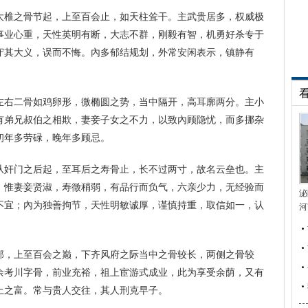
大椎之骨节起，上至百会止，如天柱耸干。主武贵居多，权威极
事业心重，天性英明有断，大志不群，刚毅有智，机勇好杀专于
守其大义，误而不悔。內多郁结规划，外常安闲表示，镇静有
左右二骨如鸡卵形，微椭圆之势，当中隔开，高耳廓两分。主小
有弟兄叔伯之相欺，妻妾子女之不力，以致內顾隐忧，而多挪杂
初年多劳碌，晚年多顾忌。
从奸门之后起，至耳后之寿骨止，长不过两寸，故名云垒也。主
，惟妻妾贤淑，寿徵稍弱，有品行而负气，六亲少力，无经验而
泌
不宜；內为独善拘节，天性明敏诚厚，谨慎持重，取信如一，认
河
部，上至百会之巅，下齐风府之际当中之骨较长，两侧之骨较
余考川字骨，前业充裕，祖上宦游式成业，此为享受余荫，又有
上之富。常与贵人交往，其人刑克早子。