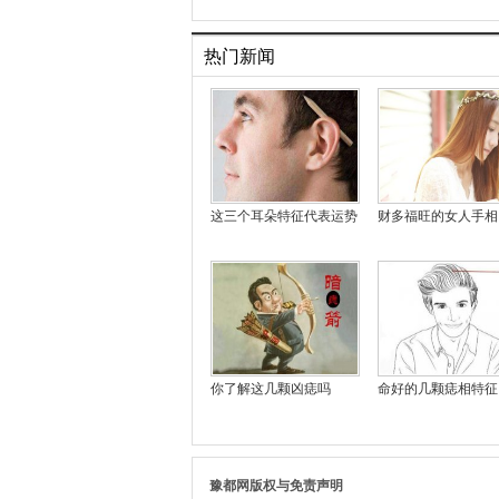
热门新闻
这三个耳朵特征代表运势
财多福旺的女人手相
你了解这几颗凶痣吗
命好的几颗痣相特征
豫都网版权与免责声明