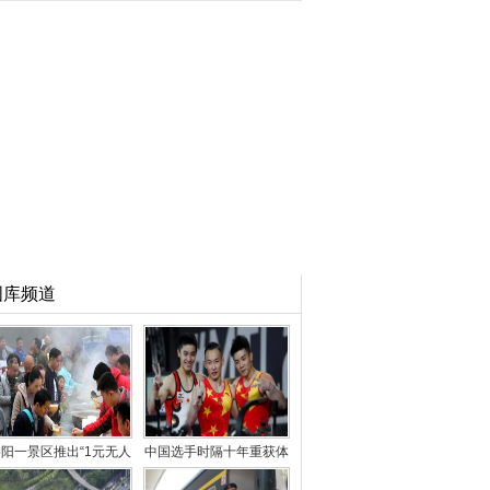
图库频道
阳一景区推出“1元无人
中国选手时隔十年重获体
售卖午餐” 引千人
操世锦赛男子“全能