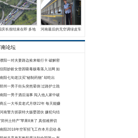
国庆长假结束在即 多地
河南最后的无空调绿皮车
迎车辆返程高峰
曾有5毛钱票价
河南论坛
濮阳一对夫妻路边捡来银行卡 破解密
信阳妙龄女曾因吸毒贩毒落入法网 如
南阳七旬老汉买“秘制药物” 却吃出
郑州一男子街头突然晕倒 过路护士跪
南阳一男子酒后滋事 闯入他人家中破
商丘一大爷卖老式月饼22年 每天能赚
河南警方抓获特大贩婴团伙 嫌犯勾结
“郑州土特产”苹果8来了 真假难辨切
南阳2018年空军招飞工作本月启动 条