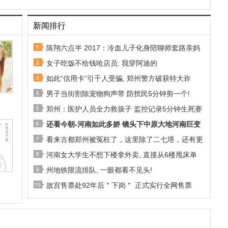
新闻排行
陈翔六点半 2017：冷血儿子化身陪聊师套路亲妈
女子吃饭不给钱呛店员: 我穿阿迪的
如此“信用卡”引千人受骗, 郑州警方破获特大诈
男子当街割除宠物狗声带 防扰民5分钟剪一个!
郑州：医护人员全力救孩子 监控记录5分钟生死赛
还看今朝-河南如此多娇 镜头下中原大地河南巨变
看来古都郑州被冤枉了，这里除了二七塔，还有更
河南女大学生不想下楼拿外卖, 直接从6楼甩床单
州地铁限流排队, 一眼都看不见头!
故宫售票处92年后＂下岗＂ 正式实行全网售票