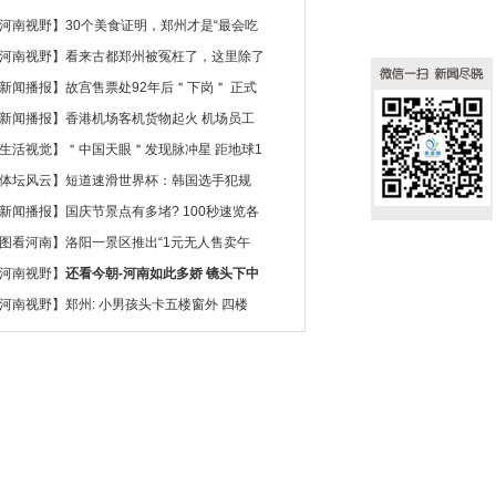
河南视野
】
30个美食证明，郑州才是“最会吃
河南视野
】
看来古都郑州被冤枉了，这里除了
新闻播报
】
故宫售票处92年后＂下岗＂ 正式
新闻播报
】
香港机场客机货物起火 机场员工
生活视觉
】
＂中国天眼＂发现脉冲星 距地球1
体坛风云
】
短道速滑世界杯：韩国选手犯规
新闻播报
】
国庆节景点有多堵? 100秒速览各
图看河南
】
洛阳一景区推出“1元无人售卖午
河南视野
】
还看今朝-河南如此多娇 镜头下中
河南视野
】
郑州: 小男孩头卡五楼窗外 四楼