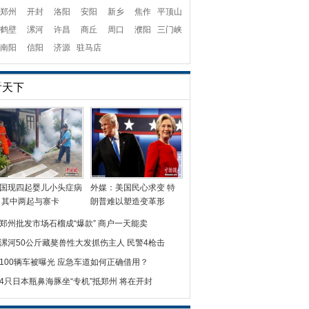
郑州
开封
洛阳
安阳
新乡
焦作
平顶山
鹤壁
漯河
许昌
商丘
周口
濮阳
三门峡
南阳
信阳
济源
驻马店
看天下
国现四起婴儿小头症病
外媒：美国民心求变 特
 其中两起与寨卡
朗普难以塑造变革形
郑州批发市场石榴成“爆款” 商户一天能卖
漯河50公斤藏獒兽性大发抓伤主人 民警4枪击
100辆车被曝光 应急车道如何正确借用？
4只日本瓶鼻海豚坐“专机”抵郑州 将在开封