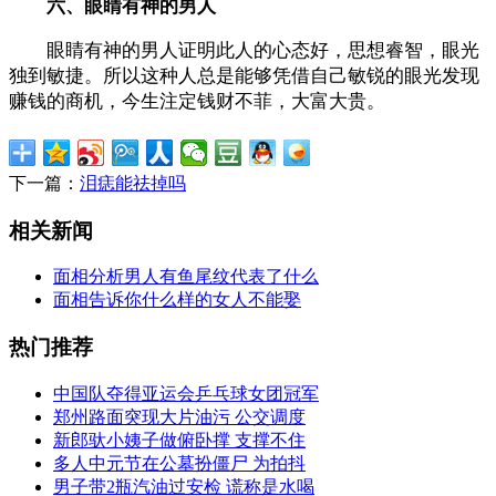
六、眼睛有神的男人
眼睛有神的男人证明此人的心态好，思想睿智，眼光
独到敏捷。所以这种人总是能够凭借自己敏锐的眼光发现
赚钱的商机，今生注定钱财不菲，大富大贵。
下一篇：
泪痣能祛掉吗
相关新闻
面相分析男人有鱼尾纹代表了什么
面相告诉你什么样的女人不能娶
热门推荐
中国队夺得亚运会乒乓球女团冠军
郑州路面突现大片油污 公交调度
新郎驮小姨子做俯卧撑 支撑不住
多人中元节在公墓扮僵尸 为拍抖
男子带2瓶汽油过安检 谎称是水喝