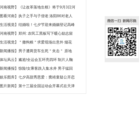
河南视野
】
《让改革落地生根》将于9月3日河
图看河南
】
执子之手与子偕老 洛阳86对老人
生活视觉
】
结婚啦！七夕节迎来婚姻登记高峰
河南视野
】
郑州: 农民工黑板写下暖心励志留
生活视觉
】
＂撒狗粮＂求爱现场出意外 烟花
新闻播报
】
男子遭两货车生死＂夹击＂ 原地
体坛风云
】
尴尬!全运会五环亮四环 制片人鞠
新闻播报
】
惊险!女乘客跌入集水井 男子猛回
娱乐图库
】
七夕高甜秀恩爱：窦靖童疑公开恋
图片新闻
】
第十三届全国运动会开幕式在天津