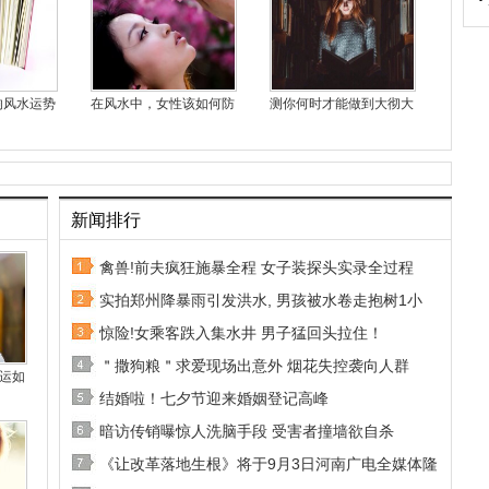
响风水运势
在风水中，女性该如何防
测你何时才能做到大彻大
新闻排行
禽兽!前夫疯狂施暴全程 女子装探头实录全过程
实拍郑州降暴雨引发洪水, 男孩被水卷走抱树1小
惊险!女乘客跌入集水井 男子猛回头拉住！
＂撒狗粮＂求爱现场出意外 烟花失控袭向人群
运如
结婚啦！七夕节迎来婚姻登记高峰
暗访传销曝惊人洗脑手段 受害者撞墙欲自杀
《让改革落地生根》将于9月3日河南广电全媒体隆