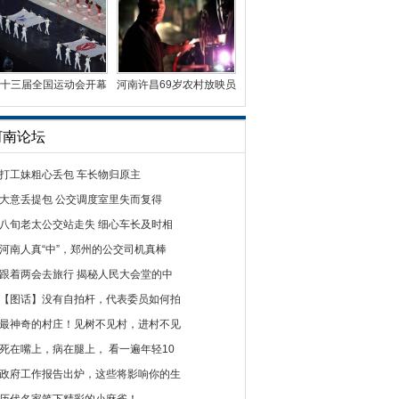
十三届全国运动会开幕
河南许昌69岁农村放映员
式在天津举行
49年放映2万场电影
河南论坛
打工妹粗心丢包 车长物归原主
大意丢提包 公交调度室里失而复得
八旬老太公交站走失 细心车长及时相
河南人真“中”，郑州的公交司机真棒
跟着两会去旅行 揭秘人民大会堂的中
【图话】没有自拍杆，代表委员如何拍
最神奇的村庄！见树不见村，进村不见
死在嘴上，病在腿上， 看一遍年轻10
政府工作报告出炉，这些将影响你的生