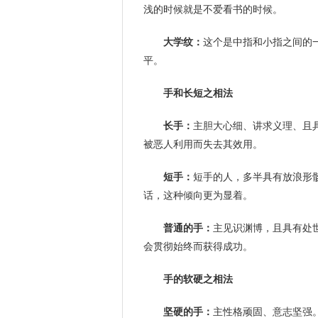
浅的时候就是不爱看书的时候。
大学纹：
这个是中指和小指之间的
平。
手和长短之相法
长手：
主胆大心细、讲求义理、且
被恶人利用而失去其效用。
短手：
短手的人，多半具有放浪形
话，这种倾向更为显着。
普通的手：
主见识渊博，且具有处
会贯彻始终而获得成功。
手的软硬之相法
坚硬的手：
主性格顽固、意志坚强