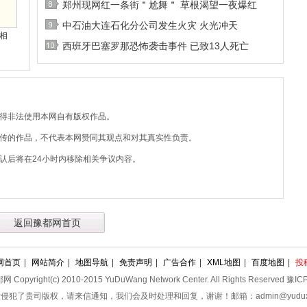
郑州现网红一条街＂尬舞＂ 草根渴望一夜爆红
中石油大连石化分公司发生火灾 火光冲天
相
西班牙巴塞罗那恐怖袭击事件 已致13人死亡
不得非法使用本网自有版权作品。
上传的作品，不代表本网赞同其观点和对其真实性负责。
认后将在24小时内移除相关争议内容。
返回豫都网首页
网首页
|
网站简介
|
地图导航
|
免责声明
|
广告合作
|
XML地图
|
百度地图
|
投
pyright(c) 2010-2015 YuDuWang Network Center. All Rights Reserved 豫
侵犯了贵司版权，请来信通知，我们会及时处理和回复，谢谢！邮箱：admin@yuduxx