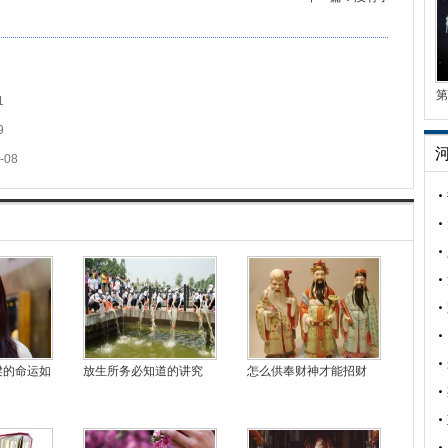
第
1
9
-08
梁的命运如
放生所务必知道的讲究
怎么供奉财神才能招财