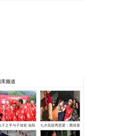
图库频道
执子之手与子偕老 洛阳
七夕高甜秀恩爱：窦靖童
86对老人庆金婚
疑公开恋情 林心如