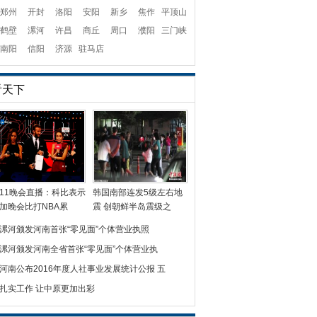
郑州
开封
洛阳
安阳
新乡
焦作
平顶山
鹤壁
漯河
许昌
商丘
周口
濮阳
三门峡
南阳
信阳
济源
驻马店
看天下
11晚会直播：科比表示
韩国南部连发5级左右地
加晚会比打NBA累
震 创朝鲜半岛震级之
漯河颁发河南首张“零见面”个体营业执照
漯河颁发河南全省首张“零见面”个体营业执
河南公布2016年度人社事业发展统计公报 五
扎实工作 让中原更加出彩