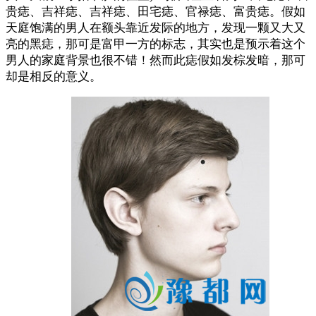
贵痣、吉祥痣、吉祥痣、田宅痣、官禄痣、富贵痣。假如
天庭饱满的男人在额头靠近发际的地方，发现一颗又大又
亮的黑痣，那可是富甲一方的标志，其实也是预示着这个
男人的家庭背景也很不错！然而此痣假如发棕发暗，那可
却是相反的意义。