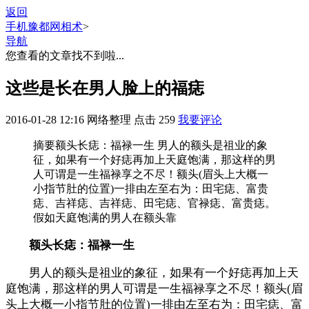
返回
手机豫都网
相术
>
导航
您查看的文章找不到啦...
这些是长在男人脸上的福痣
2016-01-28 12:16
网络整理
点击
259
我要评论
摘要
额头长痣：福禄一生 男人的额头是祖业的象
征，如果有一个好痣再加上天庭饱满，那这样的男
人可谓是一生福禄享之不尽！额头(眉头上大概一
小指节肚的位置)一排由左至右为：田宅痣、富贵
痣、吉祥痣、吉祥痣、田宅痣、官禄痣、富贵痣。
假如天庭饱满的男人在额头靠
额头长痣：福禄一生
男人的额头是祖业的象征，如果有一个好痣再加上天
庭饱满，那这样的男人可谓是一生福禄享之不尽！额头(眉
头上大概一小指节肚的位置)一排由左至右为：田宅痣、富