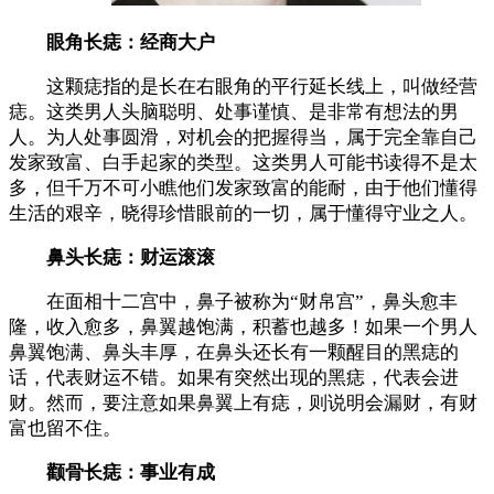
眼角长痣：经商大户
这颗痣指的是长在右眼角的平行延长线上，叫做经营
痣。这类男人头脑聪明、处事谨慎、是非常有想法的男
人。为人处事圆滑，对机会的把握得当，属于完全靠自己
发家致富、白手起家的类型。这类男人可能书读得不是太
多，但千万不可小瞧他们发家致富的能耐，由于他们懂得
生活的艰辛，晓得珍惜眼前的一切，属于懂得守业之人。
鼻头长痣：财运滚滚
在面相十二宫中，鼻子被称为“财帛宫”，鼻头愈丰
隆，收入愈多，鼻翼越饱满，积蓄也越多！如果一个男人
鼻翼饱满、鼻头丰厚，在鼻头还长有一颗醒目的黑痣的
话，代表财运不错。如果有突然出现的黑痣，代表会进
财。然而，要注意如果鼻翼上有痣，则说明会漏财，有财
富也留不住。
颧骨长痣：事业有成