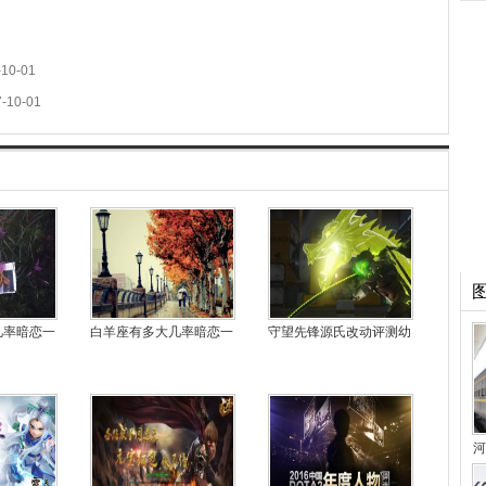
-10-01
-10-01
几率暗恋一
白羊座有多大几率暗恋一
守望先锋源氏改动评测幼
河