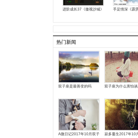
进阶成长37《傲视沙城》
手足情深《霹
热门新闻
双子座是最善变的吗
双子座为什么害怕谈
A微日记2017年10月双子
寂多蔓生2017年10