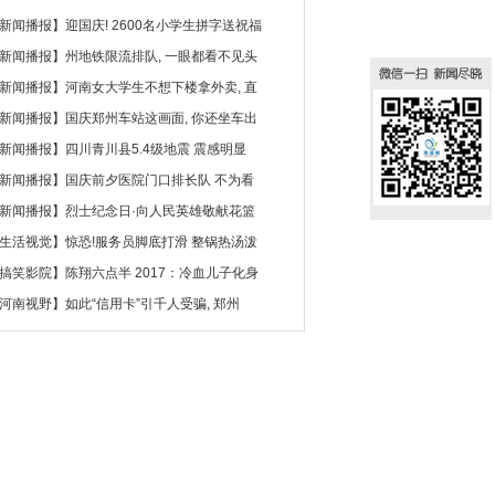
新闻播报
】
迎国庆! 2600名小学生拼字送祝福
新闻播报
】
州地铁限流排队, 一眼都看不见头
新闻播报
】
河南女大学生不想下楼拿外卖, 直
新闻播报
】
国庆郑州车站这画面, 你还坐车出
新闻播报
】
四川青川县5.4级地震 震感明显
新闻播报
】
国庆前夕医院门口排长队 不为看
新闻播报
】
烈士纪念日·向人民英雄敬献花篮
生活视觉
】
惊恐!服务员脚底打滑 整锅热汤泼
搞笑影院
】
陈翔六点半 2017：冷血儿子化身
河南视野
】
如此“信用卡”引千人受骗, 郑州