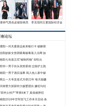
幂帅气黑色皮裙惊艳亮
李克强同主要国际经济金
相 时尚影响力受国
融机构负责人举行“
河南论坛
濮阳一对夫妻路边捡来银行卡 破解密
信阳妙龄女曾因吸毒贩毒落入法网 如
南阳七旬老汉买“秘制药物” 却吃出
郑州一男子街头突然晕倒 过路护士跪
南阳一男子酒后滋事 闯入他人家中破
商丘一大爷卖老式月饼22年 每天能赚
河南警方抓获特大贩婴团伙 嫌犯勾结
“郑州土特产”苹果8来了 真假难辨切
南阳2018年空军招飞工作本月启动 条