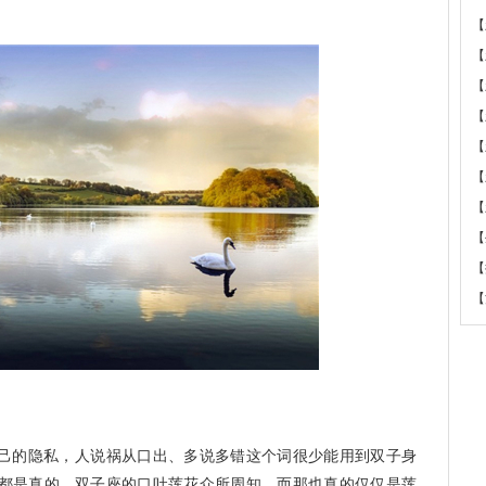
【
【
【
【
【
【
【
【
【
【
己的隐私，人说祸从口出、多说多错这个词很少能用到双子身
都是真的。双子座的口吐莲花众所周知，而那也真的仅仅是莲