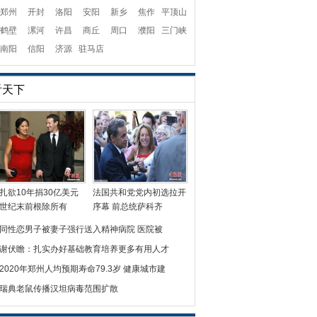
郑州
开封
洛阳
安阳
新乡
焦作
平顶山
鹤壁
漯河
许昌
商丘
周口
濮阳
三门峡
南阳
信阳
济源
驻马店
看天下
扎欲10年捐30亿美元
法国共和党党内初选拉开
世纪末前根除所有
序幕 前总统萨科齐
同性恋男子被妻子强行送入精神病院 医院被
谢伏瞻：扎实办好基础教育培养更多有用人才
2020年郑州人均预期寿命79.3岁 健康城市建
瑞典老鼠传播汉坦病毒范围扩散