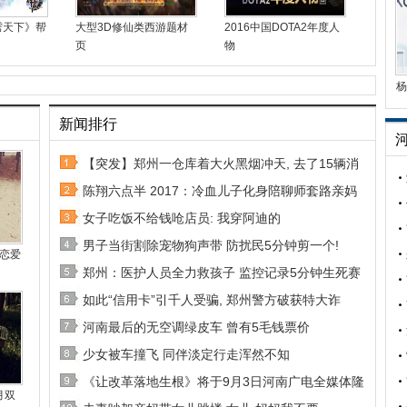
雳天下》帮
大型3D修仙类西游题材
2016中国DOTA2年度人
页
物
杨
新闻排行
【突发】郑州一仓库着大火黑烟冲天, 去了15辆消
陈翔六点半 2017：冷血儿子化身陪聊师套路亲妈
女子吃饭不给钱呛店员: 我穿阿迪的
男子当街割除宠物狗声带 防扰民5分钟剪一个!
恋爱
郑州：医护人员全力救孩子 监控记录5分钟生死赛
如此“信用卡”引千人受骗, 郑州警方破获特大诈
河南最后的无空调绿皮车 曾有5毛钱票价
少女被车撞飞 同伴淡定行走浑然不知
《让改革落地生根》将于9月3日河南广电全媒体隆
月双