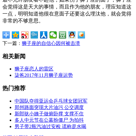
会觉得这是天大的事情，而且作为他的朋友，理应知道这
一点，明明知道他很在意面子还要这么埋汰他，就会觉得
非常的不够意思。
下一篇：
狮子座的自信心因何被击溃
相关新闻
狮子座恋人的雷区
柒爸2017年11月狮子座运势
热门推荐
中国队夺得亚运会乒乓球女团冠军
郑州路面突现大片油污 公交调度
新郎驮小姨子做俯卧撑 支撑不住
多人中元节在公墓扮僵尸 为拍抖
男子带2瓶汽油过安检 谎称是水喝