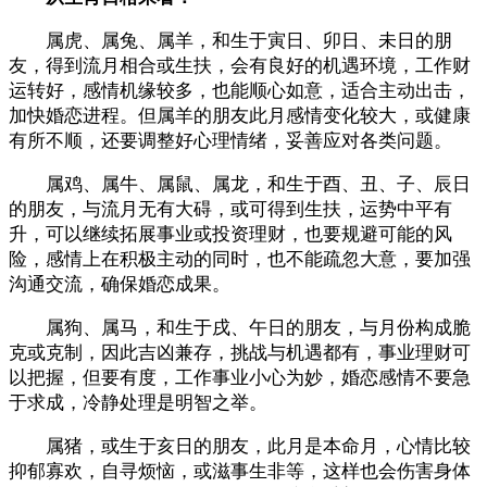
属虎、属兔、属羊，和生于寅日、卯日、未日的朋
友，得到流月相合或生扶，会有良好的机遇环境，工作财
运转好，感情机缘较多，也能顺心如意，适合主动出击，
加快婚恋进程。但属羊的朋友此月感情变化较大，或健康
有所不顺，还要调整好心理情绪，妥善应对各类问题。
属鸡、属牛、属鼠、属龙，和生于酉、丑、子、辰日
的朋友，与流月无有大碍，或可得到生扶，运势中平有
升，可以继续拓展事业或投资理财，也要规避可能的风
险，感情上在积极主动的同时，也不能疏忽大意，要加强
沟通交流，确保婚恋成果。
属狗、属马，和生于戌、午日的朋友，与月份构成脆
克或克制，因此吉凶兼存，挑战与机遇都有，事业理财可
以把握，但要有度，工作事业小心为妙，婚恋感情不要急
于求成，冷静处理是明智之举。
属猪，或生于亥日的朋友，此月是本命月，心情比较
抑郁寡欢，自寻烦恼，或滋事生非等，这样也会伤害身体