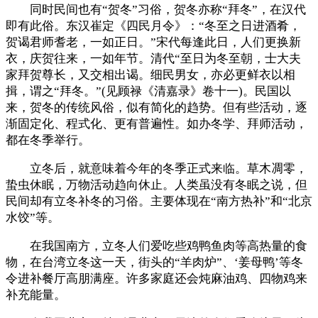
同时民间也有“贺冬”习俗，贺冬亦称“拜冬”，在汉代
即有此俗。东汉崔定《四民月令》：“冬至之日进酒肴，
贺谒君师耆老，一如正日。”宋代每逢此日，人们更换新
衣，庆贺往来，一如年节。清代“至日为冬至朝，士大夫
家拜贺尊长，又交相出谒。细民男女，亦必更鲜衣以相
揖，谓之“拜冬。”(见顾禄《清嘉录》卷十一)。民国以
来，贺冬的传统风俗，似有简化的趋势。但有些活动，逐
渐固定化、程式化、更有普遍性。如办冬学、拜师活动，
都在冬季举行。
立冬后，就意味着今年的冬季正式来临。草木凋零，
蛰虫休眠，万物活动趋向休止。人类虽没有冬眠之说，但
民间却有立冬补冬的习俗。主要体现在“南方热补”和“北京
水饺”等。
在我国南方，立冬人们爱吃些鸡鸭鱼肉等高热量的食
物，在台湾立冬这一天，街头的“羊肉炉”、‘姜母鸭’等冬
令进补餐厅高朋满座。许多家庭还会炖麻油鸡、四物鸡来
补充能量。