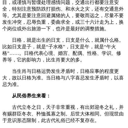
目，或谨慎与暂缓处理感情问题，交通出行都要注意安
全，特别注意预防跌打损伤、和水火之灾，还有交通意外
等。尤其是要注意回避属猪的人，要敬而远之，尽量不要
发生冲突，忍辱负重，委曲求全，或三十六计走为上，换
个岗位或外出旅游一下，也许是最好的调整措施。
日格，就是出生的日支，日支是什么，就属什么格。
比如日支是子，就是“子水格”，日支是午，就是“午火
格”……。日格代表心境、婚宫、配偶、性格、学识、修
养等，它的影响力，比生肖要大的多。
当生肖与日格运势发生矛盾时，日格应事的程度更
大，故以日格为准。当日格与八字喜忌发生矛盾时，以喜
忌为准。
从民俗养生来看：
古代立冬之日，天子非常重视，有出郊迎冬之礼，并
有赐群臣冬衣、矜恤孤寡之制。后世大体相同。但现世由
于意识形态限制，此古代礼俗已经不复存在。