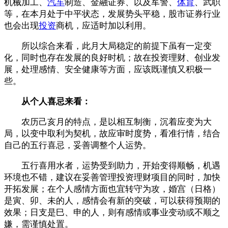
机械加工、
汽车
制造、金融证券、以及军警、
体育
、武职
等，在本月处于中平状态，发展势头平稳，股市证券行业
也会出现
投资
商机，应适时加以利用。
所以综合来看，此月大局稳定的前提下虽有一定变
化，同时也存在发展的良好时机；故在投资理财、创业发
展，处理感情、安全健康等方面，应该既谨慎又积极一
些。
从个人喜忌来看：
农历己亥月的特点，是以相互制衡，沉着应变为大
局，以变中取利为契机，故应审时度势，看准行情，结合
自己的五行喜忌，妥善调整个人运势。
五行喜用水者，运势受到助力，开始变得顺畅，机遇
环境也不错，建议在妥善管理投资理财项目的同时，加快
开拓发展；在个人感情方面也宜转守为攻，婚宫（日格）
是寅、卯、未的人，感情会有新的突破，可以获得预期的
效果；日支是巳、申的人，则有感情或事业变动或不顺之
嫌，需谨慎处置。