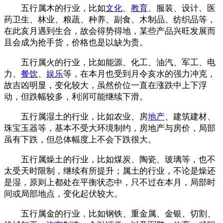
五行属木的行业，比如
文化
、
教育
、服装、设计、医
药卫生、林业、粮蔬、种养、副食、木制品、纺织品等，
在此亥月遇到生合，故会得势得地，某些产品兴旺发展而
且会成为抢手货，价格也是以缺为贵。
五行属火的行业，比如能源、化工、油汽、军工、电
力、
餐饮
、
娱乐
等，在本月也受到月令亥水的强力冲克，
故吉凶明显，变化较大，虽然价位一直在涨跌中上下浮
动，但跌幅较多，利润可能继续下滑。
五行属湿土的行业，比如农业、房
地产
、建筑建材、
珠宝玉器等，基本不受大环境制约，房地产与房价，局部
虽有下跌，但总体幅度上不会下跌很大。
五行属燥土的行业，比如煤炭、陶瓷、玻璃等，也不
太受天时限制，继续有所提升；属土的行业，不论是燥还
是湿，原则上都处在平衡状态中，只不过在本月，局部时
间或局部地点，变化起伏较大。
五行属金的行业，比如钢铁、重金属、金银、切割、