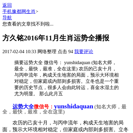
返回
手机豫都网
生肖
>
导航
您查看的文章找不到啦...
方久铭2016年11月生肖运势全播报
2017-02-04 10:33
网络整理
点击
94
我要评论
摘要
运势大全 微信号： yunshidaquan (知名大师，
最全，最快，最准，全在这里) 农历的己亥十月，
与丙申流年，构成天生地害的局面，预示大环境相
对稳定，但家庭或内部则多损害。立冬也是一个重
要的历史节点，很多人会由此转运，喜金水湿土的
尤为明显。 那么此月五
yunshidaquan
运势
大全
微信号：
(知名大师，最
全，最快，最准，全在这里)
农历的己亥十月，与丙申流年，构成天生地害的局
面，预示大环境相对稳定，但家庭或内部则多损害。立冬