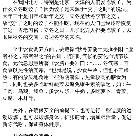
在我国北方，特别是北京、天津的人们爱吃饺子。为
什么立冬吃饺子？因为饺子是来源于“交子之时”的说法。
大年三十是旧年和新年之交，立冬是秋冬季节之交，
故“交”子之时的饺子不能不吃。现在的人们已经逐渐恢复
了这一古老习俗，立冬之日，几乎北方人都要吃饺子，以
顺应秋冬的交替，喜迎冬季的来临。
至于饮食调养方面，要遵循“秋冬养阴”“无扰乎阳”“虚
者补之，寒者温之”的古训，随四时气候的变化而调节饮
食。元代忽思慧所著《饮膳正要》曰：“……冬气寒，宜
食黍以热性治其寒。”也就是说，少食生冷，但也不宜躁
热，有的放矢地食用一些滋阴潜阳，热量较高的膳食为
宜，同时也要多吃新鲜蔬菜以避免维生素的缺乏，如：牛
羊肉、乌鸡、鲫鱼，多饮豆浆、牛奶，多吃萝卜、青菜、
豆腐、木耳等。
另外，在确保安全的前提下，也可进行一些适度的运
动锻炼，也可以锻炼身体，扩张筋骨，增加肺活量，促进
新陈代谢，保证身体健康。