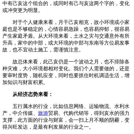
中有己亥这个组合的，或同时有己与亥这两个字的，变化
或冲突更为明显。
对于个人健康来看，月干己亥相克，故小环境或小家
庭也是不够稳定的，心情容易急躁，也容易抑郁，很容易
产生家庭矛盾。从大环境来看，土水之灾与交通意外有所
升高，家中的中部，或大环境的中部与东南等方位易发事
故，也不宜动土施工，需谨慎注意。
故总体来看，此己亥仍是一个波动之月，也不排除各
种灾难，大小环境都相对变化。我们个人需要做的，还是
要审时度势，随机应变，同时也要抓住时机调适生活，增
加知识与财富积累。
从经济态势来看：
五行属水的行业，比如信息网络、运输物流、水利水
产，中介传媒、
旅游
贸易、代购代销等，得到亥水的强力
支撑，此方面的行业与财富，会一扫上月不顺的阴霾，变
得兴旺发达，是最有利发展的行业之一。