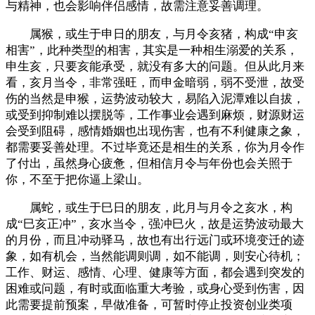
与精神，也会影响伴侣感情，故需注意妥善调理。
属猴，或生于申日的朋友，与月令亥猪，构成“申亥
相害”，此种类型的相害，其实是一种相生溺爱的关系，
申生亥，只要亥能承受，就没有多大的问题。但从此月来
看，亥月当令，非常强旺，而申金暗弱，弱不受泄，故受
伤的当然是申猴，运势波动较大，易陷入泥潭难以自拔，
或受到抑制难以摆脱等，工作事业会遇到麻烦，财源财运
会受到阻碍，感情婚姻也出现伤害，也有不利健康之象，
都需要妥善处理。不过毕竟还是相生的关系，你为月令作
了付出，虽然身心疲惫，但相信月令与年份也会关照于
你，不至于把你逼上梁山。
属蛇，或生于巳日的朋友，此月与月令之亥水，构
成“巳亥正冲”，亥水当令，强冲巳火，故是运势波动最大
的月份，而且冲动驿马，故也有出行远门或环境变迁的迹
象，如有机会，当然能调则调，如不能调，则安心待机；
工作、财运、感情、心理、健康等方面，都会遇到突发的
困难或问题，有时或面临重大考验，或身心受到伤害，因
此需要提前预案，早做准备，可暂时停止投资创业类项