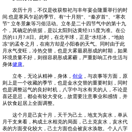
农历十月，不仅是收获祭祀与丰年宴会隆重举行的时
间.也是寒风乍起的季节。有“十月朔”、“秦岁首”、“寒衣
节” 立冬景象等习俗活动。立冬是二十四节气中的第十九
个，其确定的依据，是以太阳到达黄经315度为准。在公
历的11月7.8日。此时，在北半球，正是“水结冰，“地始
冻”的孟冬之月，在南方却是小阳春的天气。同时由于此
月水气变旺，冷热交替，也是大雾最易形成的时期，如果
环境质量不好，则很容易形成雾霾，严重影响工作生活与
身体
健康
。
立冬，无论从精神，身体，
创业
，与农事等方面，原
则上是一个收藏的季节，也是金水交替的重要时刻，同时
也是调整运气的良好时机，八字中与水有关的人，不论是
喜还是忌，都会有较大变化，故需要注意事业和感情，并
从饮食起居上全面调整。
这个月是己亥十月，天干为己土，地支为亥水，单从
月干支来看，构成土水相克的局面，己土克亥水，亥水代
表的方面变化较大，己土方面也会被亥水涣散。个人八字