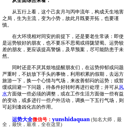
从全面综合来看：
从五行上看，这个己亥月与丙申流年，构成天生地害
之局，生为主流，变为小势，故此月既要开拓，也要谨
慎。
在大环境相对同安的前提下，还是要老生常谈：即使
是运势较好的朋友，也不要乐不思蜀或得陇望蜀。运势较
差的朋友，更应该提高警惕，及早预案，尽可能防患于未
然。
同时还是不厌其烦地提醒朋友们，在运势抑郁或问题
严重时，不妨放下手头的事物，利用积累的假期，去远方
旅游一下，换一个心情与气场，来改善郁闷的运势；或暂
缓或回避一下问题，待条件好转时再进行处理；并可从
风
水
方面做一些必须的调整，或在工作生活方面做一些有益
的变动，或多进行一些户外活动，调换一下五行气场，则
可起到逢凶化吉的作用。
yunshidaquan
运势大全
微信号：
(知名大师，最
全，最快，最准，全在这里)