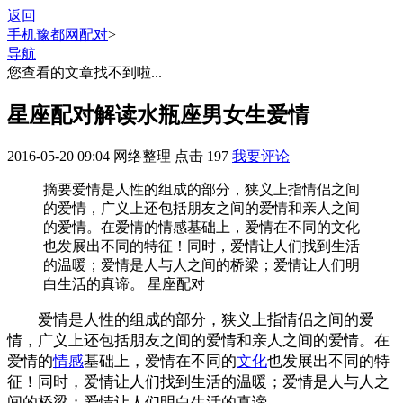
返回
手机豫都网
配对
>
导航
您查看的文章找不到啦...
星座配对解读水瓶座男女生爱情
2016-05-20 09:04
网络整理
点击
197
我要评论
摘要
爱情是人性的组成的部分，狭义上指情侣之间
的爱情，广义上还包括朋友之间的爱情和亲人之间
的爱情。在爱情的情感基础上，爱情在不同的文化
也发展出不同的特征！同时，爱情让人们找到生活
的温暖；爱情是人与人之间的桥梁；爱情让人们明
白生活的真谛。 星座配对
爱情是人性的组成的部分，狭义上指情侣之间的爱
情，广义上还包括朋友之间的爱情和亲人之间的爱情。在
爱情的
情感
基础上，爱情在不同的
文化
也发展出不同的特
征！同时，爱情让人们找到生活的温暖；爱情是人与人之
间的桥梁；爱情让人们明白生活的真谛。