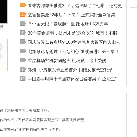
看来古都郑州被冤枉了，这里除了二七塔，还有更
故宫售票处92年后＂下岗＂ 正式实行全网售票
＂中国天眼＂发现脉冲星 距地球1.6万光年
憾
30个美食证明，郑州才是“最会吃”的城市！不服
国庆节景点有多堵? 100秒速览各大景区的人山人
七集政论专题片《不忘初心 继续前进》第三集《
香港机场客机货物起火 机场员工逃生受伤
郑州: 小男孩头卡五楼窗外 四楼女孩悬空托举
中国选手时隔十年重获体操世锦赛男子“全能王”
不得非法使用本网自有版权作品。
上传的作品，不代表本网赞同其观点和对其真实性负责。
认后将在24小时内移除相关争议内容。