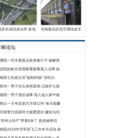
国庆长假结束在即 多地
河南最后的无空调绿皮车
迎车辆返程高峰
曾有5毛钱票价
河南论坛
濮阳一对夫妻路边捡来银行卡 破解密
信阳妙龄女曾因吸毒贩毒落入法网 如
南阳七旬老汉买“秘制药物” 却吃出
郑州一男子街头突然晕倒 过路护士跪
南阳一男子酒后滋事 闯入他人家中破
商丘一大爷卖老式月饼22年 每天能赚
河南警方抓获特大贩婴团伙 嫌犯勾结
“郑州土特产”苹果8来了 真假难辨切
南阳2018年空军招飞工作本月启动 条