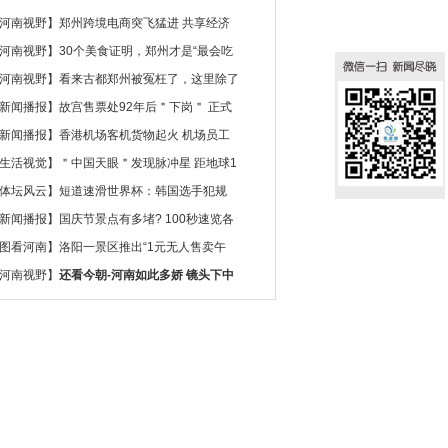
河南视野
】
郑州跨境电商突飞猛进 共享经济
河南视野
】
30个美食证明，郑州才是“最会吃
河南视野
】
看来古都郑州被冤枉了，这里除了
新闻播报
】
故宫售票处92年后＂下岗＂ 正式
新闻播报
】
香港机场客机货物起火 机场员工
生活视觉
】
＂中国天眼＂发现脉冲星 距地球1
体坛风云
】
短道速滑世界杯：韩国选手犯规
新闻播报
】
国庆节景点有多堵? 100秒速览各
图看河南
】
洛阳一景区推出“1元无人售卖午
河南视野
】
还看今朝-河南如此多娇 镜头下中