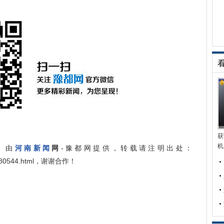
获
机
》
由
河南新闻
网
-豫都网提供，转载请注明出处：
xie/680544.html，谢谢合作！