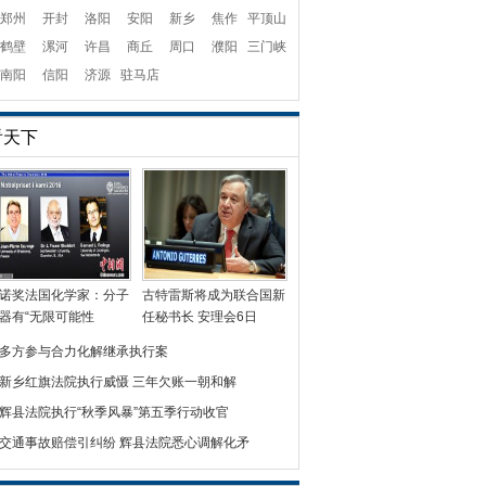
郑州
开封
洛阳
安阳
新乡
焦作
平顶山
鹤壁
漯河
许昌
商丘
周口
濮阳
三门峡
南阳
信阳
济源
驻马店
看天下
诺奖法国化学家：分子
古特雷斯将成为联合国新
器有“无限可能性
任秘书长 安理会6日
多方参与合力化解继承执行案
新乡红旗法院执行威慑 三年欠账一朝和解
辉县法院执行“秋季风暴”第五季行动收官
交通事故赔偿引纠纷 辉县法院悉心调解化矛