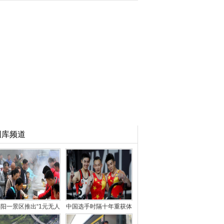
图库频道
阳一景区推出“1元无人
中国选手时隔十年重获体
售卖午餐” 引千人
操世锦赛男子“全能