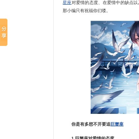
星座
对爱情的态度、在爱情中的缺点以
那小编只有祝福你们喽。
你是有多想不开要追
巨蟹座
1.巨蟹座对爱情的态度