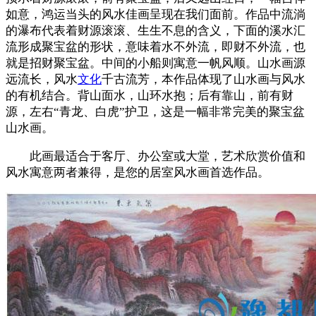
如意，鸿运当头的风水佳画呈现在我们面前。作品中流淌
的瀑布代表着财源滚滚、生生不息的含义，下面的溪水汇
流形成聚宝盆的形状，意味着水不外流，即财不外流，也
就是招财聚宝盆。中间的小船则寓意一帆风顺。山水画源
远流长，风水
文化
千古流芳，本作品体现了山水画与风水
的有机结合。背山面水，山环水抱；后有靠山，前有财
源，左右“青龙、白虎”护卫，这是一幅非常完美的聚宝盆
山水画。
此画最适合于客厅、办公室或大堂，艺术欣赏价值和
风水寓意两者兼得，是您的居室风水画首选作品。