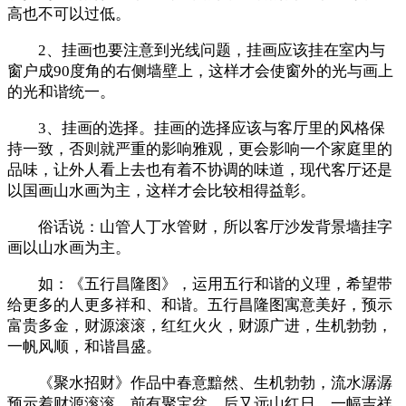
高也不可以过低。
2、挂画也要注意到光线问题，挂画应该挂在室内与
窗户成90度角的右侧墙壁上，这样才会使窗外的光与画上
的光和谐统一。
3、挂画的选择。挂画的选择应该与客厅里的风格保
持一致，否则就严重的影响雅观，更会影响一个家庭里的
品味，让外人看上去也有着不协调的味道，现代客厅还是
以国画山水画为主，这样才会比较相得益彰。
俗话说：山管人丁水管财，所以客厅沙发背景墙挂字
画以山水画为主。
如：《五行昌隆图》，运用五行和谐的义理，希望带
给更多的人更多祥和、和谐。五行昌隆图寓意美好，预示
富贵多金，财源滚滚，红红火火，财源广进，生机勃勃，
一帆风顺，和谐昌盛。
《聚水招财》作品中春意黯然、生机勃勃，流水潺潺
预示着财源滚滚，前有聚宝盆，后又远山红日，一幅吉祥