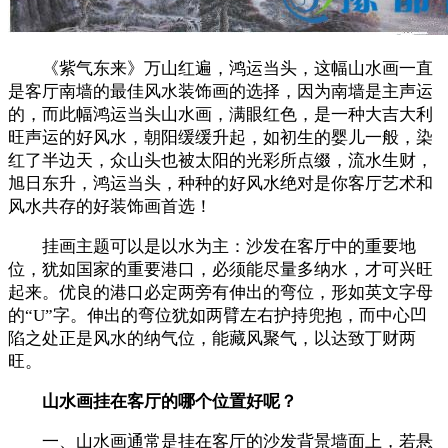
《紫气东来》万山红遍，鸿运当头，这幅山水画一直
是客厅南墙的最佳风水装饰画的选择，因为南墙是主声运
的，而此幅鸿运当头山水画，满眼红色，是一种大吉大利
旺声运的好风水，朝阳缓缓升起，如初生的婴儿一般，染
红了半边天，众山头也被太阳的光彩所点缀，流水生财，
旭日东升，鸿运当头，种种的好风水绝对是你客厅艺术和
风水共存的好装饰画首选！
挂画主题可以是以水为主：沙发在客厅中的重要地
位，犹如国家的重要港口，必须能尽量多纳水，才可兴旺
起来。优良的港口必定两旁有伸出的弯位，形如英文字母
的“U”字。伸出的弯位犹如两臂左右护持兜抱，而中心凹
陷之处正是风水的纳气位，能藏风聚气，以达致丁财两
旺。
山水画挂在客厅的哪个位置好呢？
一、山水画通常是挂在客厅的沙发背景墙面上，若悬