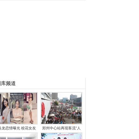
图库频道
马龙恋情曝光 校花女友
郑州中心站再现客流“人
获赞气质女神
众人” 但比去年减