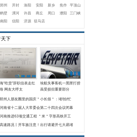
郑州
开封
洛阳
安阳
新乡
焦作
平顶山
鹤壁
漯河
许昌
商丘
周口
濮阳
三门峡
南阳
信阳
济源
驻马店
看天下
海“吃货”辞职信表走红
埃航失事客机一黑匣打捞
络 网友大呼太
虽受损但重要部分
郑州人朋友圈里的国庆＂小长假＂：堵!拍!忙
河南省十二届人大常委会第二十四次会议闭幕
河南推进63项交通工程 ＂米＂字形高铁开工
高速路况丨开车族注意！出行请避开七大易堵