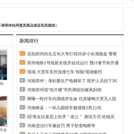
不表明本站同意其观点或证实其描述）
新闻排行
实拍郑州街头五旬大爷打得20岁小伙满脸血 警察
郑州地铁1号线延长线开始试运行 预计春节前开通
现场:大货车失控连撞七车 惊险!现场惨烈
河南郑州：孕妇要生产电梯坏了 医护人员抬下30
吗
河南郑州现“纸片楼”市民调侃怕被风刮倒
网曝一蛇仔车内调戏学生妹 任其嚎啕大哭无人阻
河南睢县：一幼儿园校车被撞致2死11伤
囧!美女比基尼上街求＂老公＂ 测试方式:给钱买
河南违法行车被处罚 男子秒变咆哮帝
不长