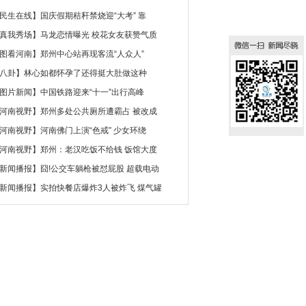
民生在线
】
国庆假期秸秆禁烧迎“大考” 靠
真我秀场
】
马龙恋情曝光 校花女友获赞气质
图看河南
】
郑州中心站再现客流“人众人”
八卦
】
林心如都怀孕了还得挺大肚做这种
图片新闻
】
中国铁路迎来“十一”出行高峰
河南视野
】
郑州多处公共厕所遭霸占 被改成
河南视野
】
河南佛门上演“色戒” 少女环绕
河南视野
】
郑州：老汉吃饭不给钱 饭馆大度
新闻播报
】
囧!公交车躺枪被怼屁股 超载电动
新闻播报
】
实拍快餐店爆炸3人被炸飞 煤气罐