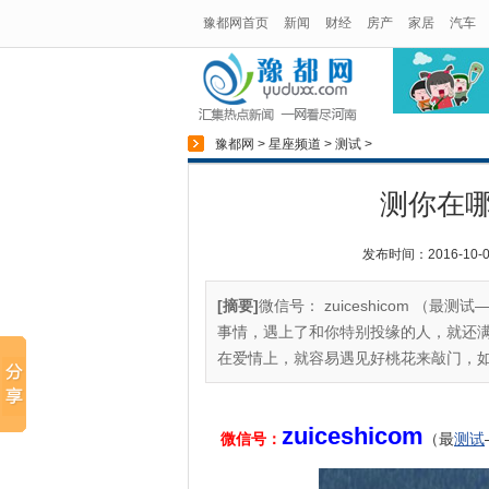
豫都网首页
新闻
财经
房产
家居
汽车
豫都网
>
星座频道
>
测试
>
测你在
发布时间：2016-10-02
[摘要]
微信号： zuiceshicom 
事情，遇上了和你特别投缘的人，就还
在爱情上，就容易遇见好桃花来敲门，如
zuiceshicom
微信号：
（最
测试