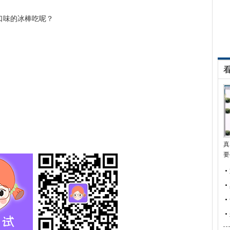
口味的冰棒吃呢？
真
要