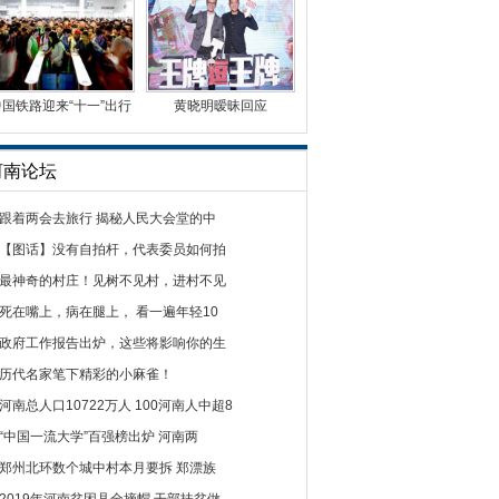
中国铁路迎来“十一”出行
黄晓明暧昧回应
高峰
Angelababy怀孕传闻:锻
炼身
河南论坛
跟着两会去旅行 揭秘人民大会堂的中
【图话】没有自拍杆，代表委员如何拍
最神奇的村庄！见树不见村，进村不见
死在嘴上，病在腿上， 看一遍年轻10
政府工作报告出炉，这些将影响你的生
历代名家笔下精彩的小麻雀！
河南总人口10722万人 100河南人中超8
“中国一流大学”百强榜出炉 河南两
郑州北环数个城中村本月要拆 郑漂族