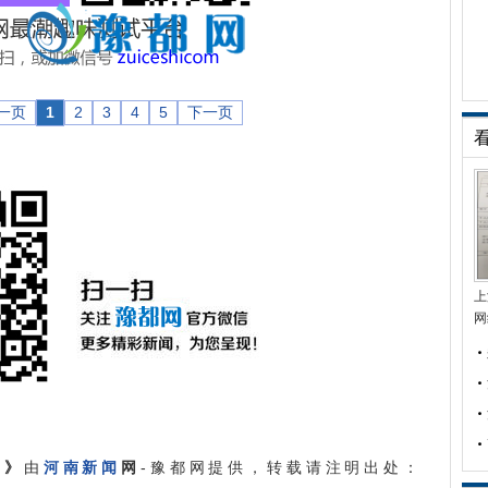
一页
1
2
3
4
5
下一页
上
网
临》
由
河南新闻
网
-豫都网提供，转载请注明出处：