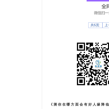
共5页:
上
《测你在哪方面会有好人缘降