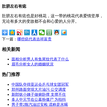
肚脐左右有痣
肚脐左右有痣也是好桃花，这一带的桃花代表爱情坚厚，
无论有多大的变故都不会和心爱的人分开。
下一篇：
哪些痣代表吉祥富贵
相关新闻
面相分析男人有鱼尾纹代表了什么
眉毛分析女人的婚姻状况
热门推荐
中国队夺得亚运会乒乓球女团冠军
郑州路面突现大片油污 公交调度
新郎驮小姨子做俯卧撑 支撑不住
多人中元节在公墓扮僵尸 为拍抖
男子带2瓶汽油过安检 谎称是水喝