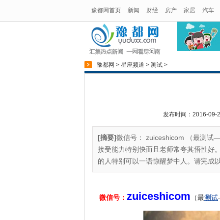
豫都网首页
新闻
财经
房产
家居
汽车
豫都网
>
星座频道
>
测试
>
发布时间：2016-09-26
[摘要]
微信号： zuiceshicom 
接受能力特别快而且老师常夸其悟性好
的人特别可以一语惊醒梦中人。请完成以
zuiceshicom
微信号：
（最
测试