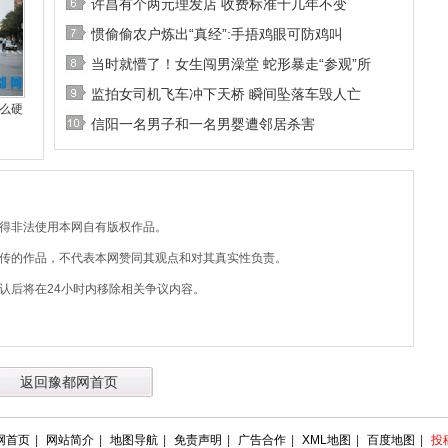
许昌有个两元理发店 收费标准十几年不变
惯偷偷农户炼出“真经”:手捂鸡眼可防鸡叫
当时就懵了！女生闯男澡堂 蛇形暴走“参观”所
监拍女司机飞车冲下天桥 瞬间坠落车毁人亡
么硬
信阳一名男子和一名男婴遭邻居杀害
不得非法使用本网自有版权作品。
上传的作品，不代表本网赞同其观点和对其真实性负责。
认后将在24小时内移除相关争议内容。
返回豫都网首页
网首页
|
网站简介
|
地图导航
|
免责声明
|
广告合作
|
XML地图
|
百度地图
|
投