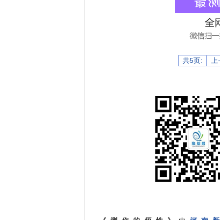
共5页:
上