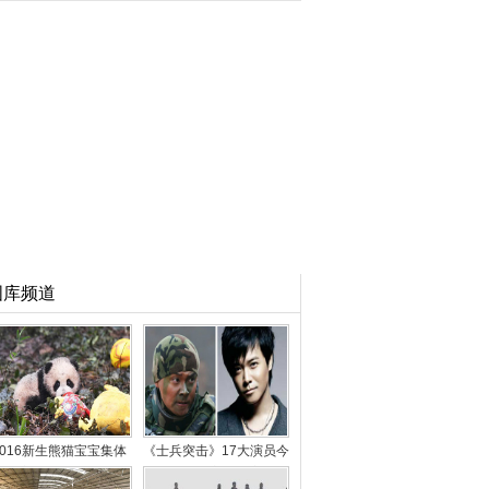
图库频道
2016新生熊猫宝宝集体
《士兵突击》17大演员今
亮相 卖萌拜年
非昔比：宝强闹离婚