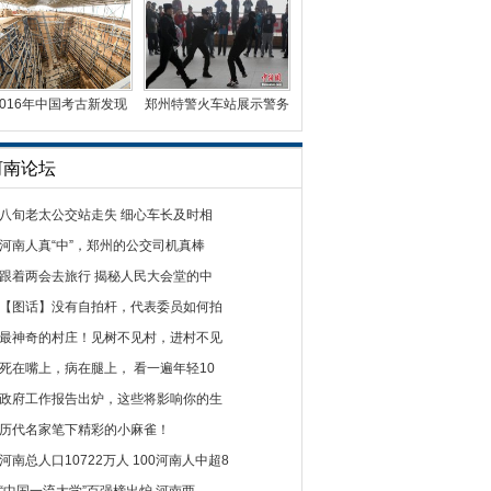
2016年中国考古新发现
郑州特警火车站展示警务
揭晓 洛阳曹魏大墓入
技能
河南论坛
八旬老太公交站走失 细心车长及时相
河南人真“中”，郑州的公交司机真棒
跟着两会去旅行 揭秘人民大会堂的中
【图话】没有自拍杆，代表委员如何拍
最神奇的村庄！见树不见村，进村不见
死在嘴上，病在腿上， 看一遍年轻10
政府工作报告出炉，这些将影响你的生
历代名家笔下精彩的小麻雀！
河南总人口10722万人 100河南人中超8