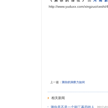
《测你的悟性》
由
河南
http://www.yuduxx.com/xingzuo/ce
上一篇：
测你的洞察力如何
相关新闻
测你是不是一个朝三暮四的人
2017-01