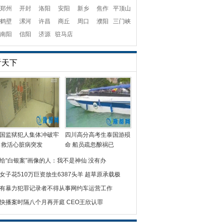
郑州
开封
洛阳
安阳
新乡
焦作
平顶山
鹤壁
漯河
许昌
商丘
周口
濮阳
三门峡
南阳
信阳
济源
驻马店
看天下
国监狱犯人集体冲破牢
四川高分高考生泰国游殒
 救活心脏病突发
命 船员疏忽酿祸已
给“白银案”画像的人：我不是神仙 没有办
女子花510万巨资放生6387头羊 超草原承载极
有暴力犯罪记录者不得从事网约车运营工作
快播案时隔八个月再开庭 CEO王欣认罪