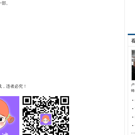
一部。
卢
载，违者必究！
蜂