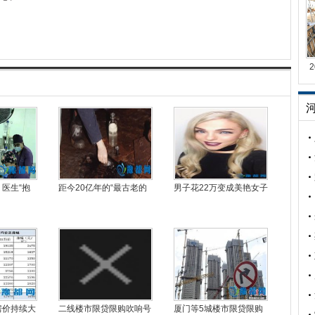
 医生“抱
距今20亿年的“最古老的
男子花22万变成美艳女子
房价持续大
二线楼市限贷限购吹响号
厦门等5城楼市限贷限购