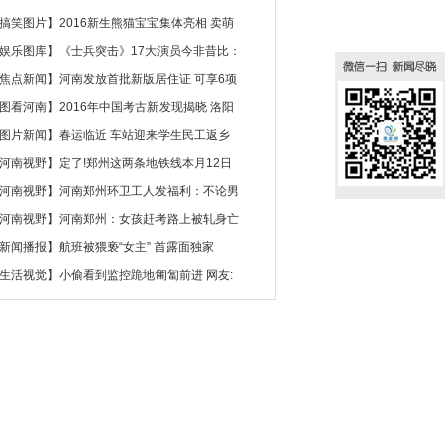
搞笑图片
】
2016新生熊猫宝宝集体亮相 卖萌
娱乐图库
】
《士兵突击》17大演员今非昔比：
焦点新闻
】
河南发放首批新版居住证 可享6项
图看河南
】
2016年中国考古新发现揭晓 洛阳
图片新闻
】
春运临近 车站迎来学生民工返乡
河南视野
】
定了!郑州这两条地铁线本月12日
河南视野
】
河南郑州环卫工人发福利：不论男
河南视野
】
河南郑州：女孩赶考路上被轧身亡
新闻播报
】
航班被猥亵“女主” 首露面独家
生活视觉
】
小偷看到监控跪地匍匐前进 网友: