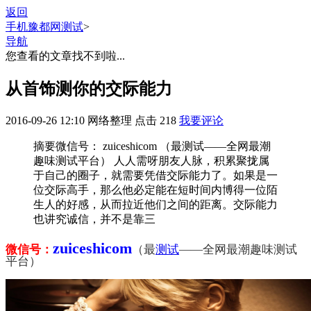
返回
手机豫都网
测试
>
导航
您查看的文章找不到啦...
从首饰测你的交际能力
2016-09-26 12:10
网络整理
点击
218
我要评论
摘要
微信号： zuiceshicom （最测试——全网最潮
趣味测试平台） 人人需呀朋友人脉，积累聚拢属
于自己的圈子，就需要凭借交际能力了。如果是一
位交际高手，那么他必定能在短时间内博得一位陌
生人的好感，从而拉近他们之间的距离。交际能力
也讲究诚信，并不是靠三
zuiceshicom
微信号：
（最
测试
——全网最潮趣味测试
平台）