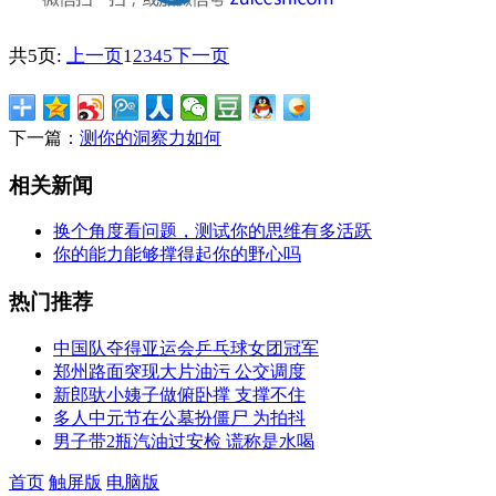
共5页:
上一页
1
2
3
4
5
下一页
下一篇：
测你的洞察力如何
相关新闻
换个角度看问题，测试你的思维有多活跃
你的能力能够撑得起你的野心吗
热门推荐
中国队夺得亚运会乒乓球女团冠军
郑州路面突现大片油污 公交调度
新郎驮小姨子做俯卧撑 支撑不住
多人中元节在公墓扮僵尸 为拍抖
男子带2瓶汽油过安检 谎称是水喝
首页
触屏版
电脑版