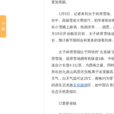
更加美丽。
1月5日，记者来到太子岭滑雪场。
在中、高级雪道大秀技巧，初学者则在
在小雪橇上嬉戏，热闹非常……据悉，
月19日开业截至目前，太子岭滑雪场这
右，预计春节期间会有更多的游客到来
太子岭滑雪场位于阿坝州“古羌城”茂
滑雪场。该滑雪场拥有初级道3条、中
道合计长度4.2公里，为西南之最。同
所在的九鼎山风景区负氧离子浓度极高，
天气，白天气温可达25℃，夜晚约为零
的原生态羌族
文化
旅游
区，如中国古羌
生态天然度假区。
订票更省钱