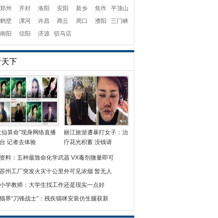
郑州
开封
洛阳
安阳
新乡
焦作
平顶山
鹤壁
漯河
许昌
商丘
周口
濮阳
三门峡
南阳
信阳
济源
驻马店
看天下
大仙算命”现身网络直播
丽江旅游遭暴打女子：治
台 记者去体验
疗花光积蓄 没钱请
资料：五种最致命化学武器 VX毒剂微量即可
苏州工厂突发火灾十公里外可见浓烟 暂无人
小学教师：大学生找工作还是现实一点好
猫界“刀锋战士”：残疾猫咪安装仿生腿获新