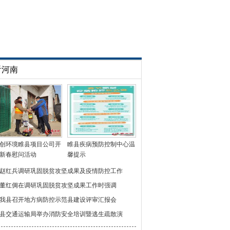
看河南
创环境睢县项目公司开
睢县疾病预防控制中心温
新春慰问活动
馨提示
赵红兵调研巩固脱贫攻坚成果及疫情防控工作
董红倜在调研巩固脱贫攻坚成果工作时强调
我县召开地方病防控示范县建设评审汇报会
县交通运输局举办消防安全培训暨逃生疏散演