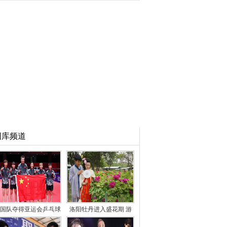
图库频道
国队夺得亚运会乒乓球
洛阳牡丹进入盛花期 游
女团冠军
客徜徉花海