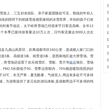
【
【
雪道上，三五好友组队、亲子家庭团随处可见，熟练的年轻人
教练的陪同下到初级雪道感受难得的冰雪世界，年幼的孩子们坐
【
此时春节临近，太子岭滑雪场已经迎来节日客流高峰。去年12
【
个冬季已接待游客量达10万人次，日均客流量达3000人次左
【
。
【
【
县九鼎山风景区，距离成都市区160公里，是成都人家门口的
【
级道3条、高级道3条、戏雪道3条，是西南地区超大滑雪场。雪
【
时，滑雪场还设置了欢乐戏雪区、雪船、雪片等
娱乐
项目。雪场
【
PM2.5长期低于50。雪季运营期内，70%都是暖阳高照的好
下10℃，冬无严寒，夏无酷暑，气候宜人;周边有多处不可多得
城，为游客提供了多元化的游玩体验;是成都周边不可多得的纯