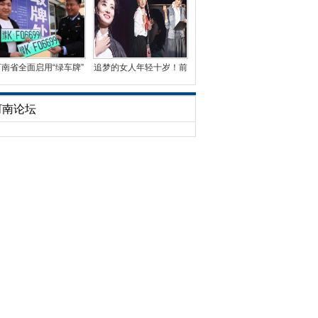
河南省全面启用“绿车牌”
追梦的女人年轻十岁！前
已发放3万余副
央视名嘴周涛首演话
河南论坛