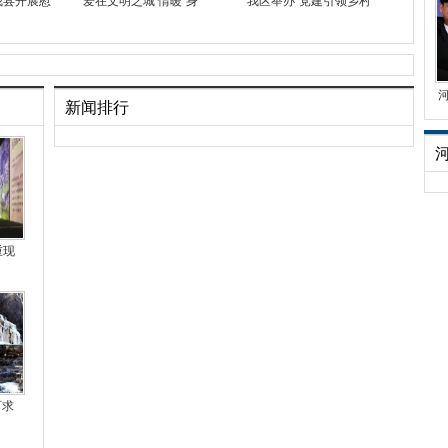
我县开展慰
爱在文明之城 情暖“身
我区举办“党建引领乡村
新闻排行
重现
可求