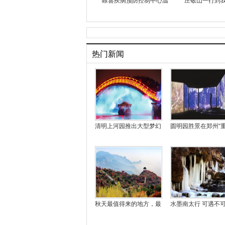
睢县疾病预防控制中心温
庄敬山一行到
热门新闻
清明上河园推出大型梦幻
圆明园胜景在郑州“
秋天最值得来的地方，最
水墨南太行 可遇不