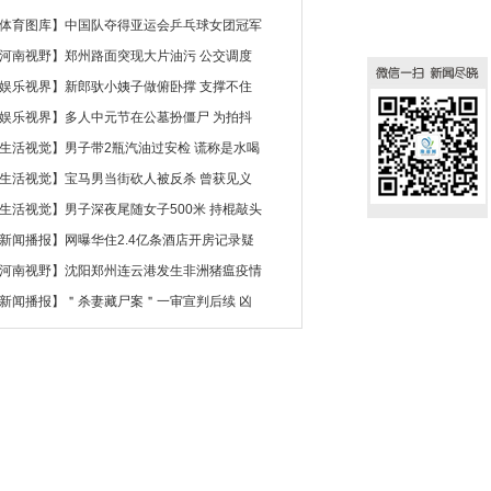
体育图库
】
中国队夺得亚运会乒乓球女团冠军
河南视野
】
郑州路面突现大片油污 公交调度
娱乐视界
】
新郎驮小姨子做俯卧撑 支撑不住
娱乐视界
】
多人中元节在公墓扮僵尸 为拍抖
生活视觉
】
男子带2瓶汽油过安检 谎称是水喝
生活视觉
】
宝马男当街砍人被反杀 曾获见义
生活视觉
】
男子深夜尾随女子500米 持棍敲头
新闻播报
】
网曝华住2.4亿条酒店开房记录疑
河南视野
】
沈阳郑州连云港发生非洲猪瘟疫情
新闻播报
】
＂杀妻藏尸案＂一审宣判后续 凶