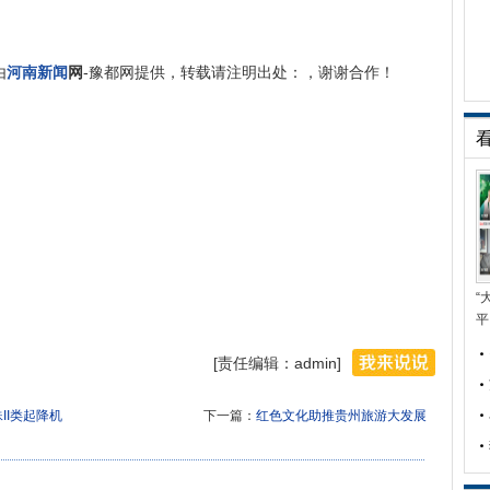
由
河南新闻
网
-豫都网提供，转载请注明出处：，谢谢合作！
“
平
[责任编辑：admin]
II类起降机
下一篇：
红色文化助推贵州旅游大发展