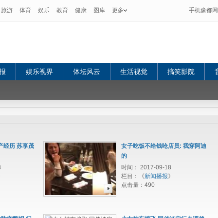
旅游
体育
娱乐
教育
健康
图库
更多
手机豫都网
报
娱乐视界
体坛风云
生活视觉
搞笑影院
产经历 苏享茂
女子吃饭不给钱呛店员: 我穿阿迪
的
8
时间： 2017-09-18
》
栏目：《
新闻播报
》
点击量：
490