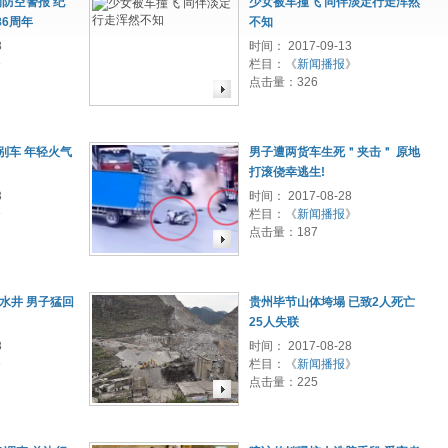
响防空警报 纪
少女被车撞飞 同伴淡定行走浑然
6周年
不知
8
时间： 2017-09-13
》
栏目：《
新闻播报
》
点击量：
326
别车 年轻火气
男子遭两货车生死＂夹击＂ 原地
打滚侥幸逃生!
3
时间： 2017-08-28
》
栏目：《
新闻播报
》
点击量：
187
水井 男子猛回
贵州毕节山体垮塌 已致2人死亡
25人失联
8
时间： 2017-08-28
》
栏目：《
新闻播报
》
点击量：
225