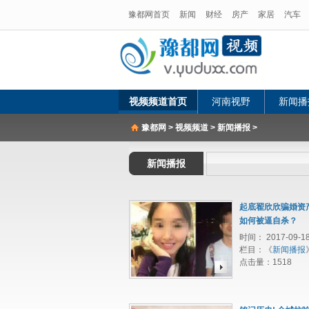
豫都网首页
新闻
财经
房产
家居
汽车
视频频道首页
河南视野
新闻播
豫都网
>
视频频道
>
新闻播报
>
新闻播报
起底翟欣欣骗婚资
如何被逼自杀？
时间： 2017-09-1
栏目：《
新闻播报
点击量：
1518