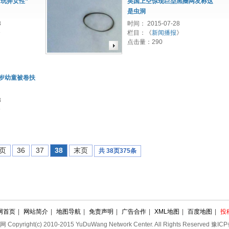
玩弄女性”
英国上空惊现巨型黑圈网友称这
是虫洞
8
时间： 2015-07-28
》
栏目：《
新闻播报
》
点击量：
290
1岁幼童被卷扶
8
》
页
36
37
38
末页
共
38
页
375
条
网首页
|
网站简介
|
地图导航
|
免责声明
|
广告合作
|
XML地图
|
百度地图
|
投
yright(c) 2010-2015 YuDuWang Network Center. All Rights Reserved
豫ICP