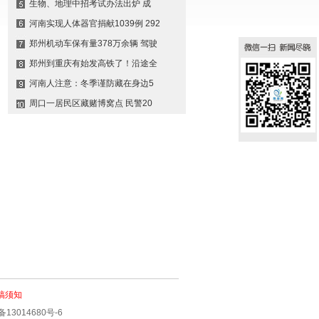
生物、地理中招考试办法出炉 成
河南实现人体器官捐献1039例 292
郑州机动车保有量378万余辆 驾驶
郑州到重庆有始发高铁了！沿途全
河南人注意：冬季谨防藏在身边5
周口一居民区藏赌博窝点 民警20
稿须知
备13014680号-6