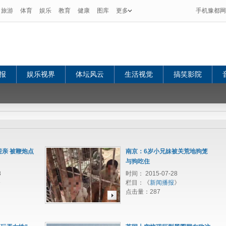
旅游
体育
娱乐
教育
健康
图库
更多
手机豫都网
报
娱乐视界
体坛风云
生活视觉
搞笑影院
迎亲 被鞭炮点
南京：6岁小兄妹被关荒地狗笼
与狗吃住
8
时间： 2015-07-28
》
栏目：《
新闻播报
》
点击量：
287