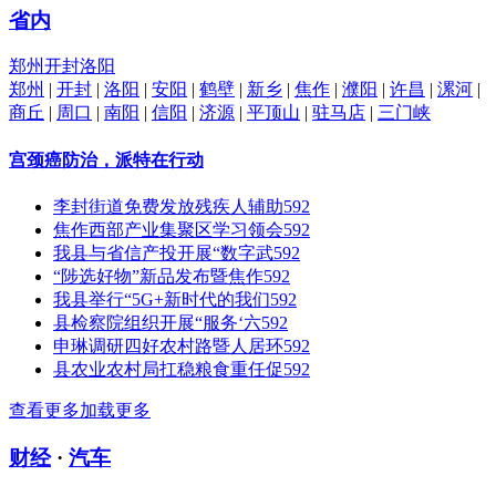
省内
郑州
开封
洛阳
郑州
|
开封
|
洛阳
|
安阳
|
鹤壁
|
新乡
|
焦作
|
濮阳
|
许昌
|
漯河
|
商丘
|
周口
|
南阳
|
信阳
|
济源
|
平顶山
|
驻马店
|
三门峡
宫颈癌防治，派特在行动
李封街道免费发放残疾人辅助
592
焦作西部产业集聚区学习领会
592
我县与省信产投开展“数字武
592
“陟选好物”新品发布暨焦作
592
我县举行“5G+新时代的我们
592
县检察院组织开展“服务‘六
592
申琳调研四好农村路暨人居环
592
县农业农村局扛稳粮食重任促
592
查看更多
加载更多
财经
·
汽车