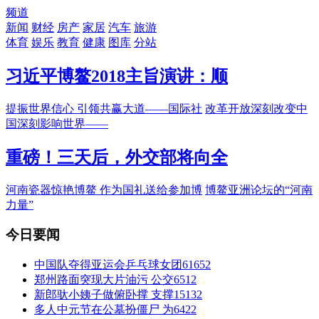
频道
新闻
财经
房产
家居
汽车
旅游
体育
娱乐
教育
健康
图库
分站
习近平博鳌2018主旨演讲：顺
提振世界信心 引领共赢大道——国际社
改革开放深刻改变中
国深刻影响世界——
重磅！三天后，外交部将向全
河南瓷器惊艳博鳌 作为国礼送给参加博
博鳌亚洲论坛的“河南
力量”
今日要闻
中国队夺得亚运会乒乓球女团
61652
郑州路面突现大片油污 公交
6512
新郎驮小姨子做俯卧撑 支撑
15132
多人中元节在公墓扮僵尸 为
6422