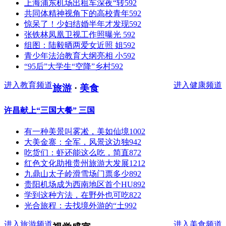
上海浦东机场出租车深夜“转
592
共同体精神视角下的高校青年
592
惊呆了！少妇结婚半年才发现
592
张铁林凤凰卫视工作照曝光
592
组图：陆毅晒两爱女近照 姐
592
青少年法治教育大纲亮相 小
592
“95后”大学生“空降”乡村
592
进入教育频道
进入健康频道
旅游
·
美食
许昌献上“三国大餐” 三国
有一种美景叫雾凇，美如仙境
1002
大美金寨：全军，风景这边独
942
吃货们：虾还能这么吃，简直
872
红色文化助推贵州旅游大发展
1212
九鼎山太子岭滑雪场门票多少
892
贵阳机场成为西南地区首个HU
892
学到这种方法，在野外也可吃
822
光合旅程：去找境外游的“土
992
进入旅游频道
进入美食频道