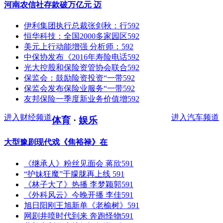
河南农信社存款破万亿元 迈
伊利集团执行总裁张剑秋：行
592
恒华科技：全国2000多家园区
592
美元上行动能增强 分析师：
592
中保协发布《2016年寿险电话
592
光大控股和保险资管协会联合
592
保监会：鼓励险资投资“一带
592
保监会发布保险业服务“一带
592
友邦保险一季度新业务价值增
592
进入财经频道
进入汽车频道
体育
·
娱乐
大型豫剧现代戏《焦裕禄》在
《继承人》粉丝见面会 蒋欣
591
“护妹狂魔”于朦胧再上线
591
《林子大了》热播 李梦颖郭
591
《外科风云》今晚开播 李佳
591
旭日阳刚王旭新单《老榆树》
591
网剧井喷时代到来 奔跑怪物
591