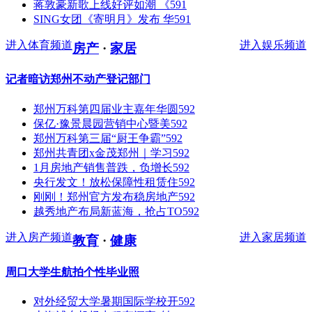
蒋敦豪新歌上线好评如潮 《
591
SING女团《寄明月》发布 华
591
进入体育频道
进入娱乐频道
房产
·
家居
记者暗访郑州不动产登记部门
郑州万科第四届业主嘉年华圆
592
保亿·豫景晨园营销中心暨美
592
郑州万科第三届“厨王争霸”
592
郑州共青团x金茂郑州｜学习
592
1月房地产销售普跌，负增长
592
央行发文！放松保障性租赁住
592
刚刚！郑州官方发布稳房地产
592
越秀地产布局新蓝海，抢占TO
592
进入房产频道
进入家居频道
教育
·
健康
周口大学生航拍个性毕业照
对外经贸大学暑期国际学校开
592