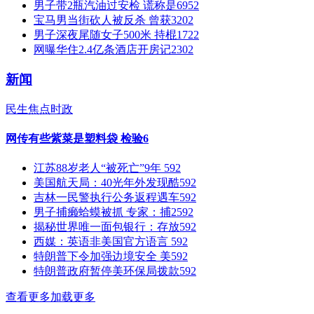
男子带2瓶汽油过安检 谎称是
6952
宝马男当街砍人被反杀 曾获
3202
男子深夜尾随女子500米 持棍
1722
网曝华住2.4亿条酒店开房记
2302
新闻
民生
焦点
时政
网传有些紫菜是塑料袋 检验6
江苏88岁老人“被死亡”9年
592
美国航天局：40光年外发现酷
592
吉林一民警执行公务返程遇车
592
男子捕癞蛤蟆被抓 专家：捕2
592
揭秘世界唯一面包银行：存放
592
西媒：英语非美国官方语言
592
特朗普下令加强边境安全 美
592
特朗普政府暂停美环保局拨款
592
查看更多
加载更多