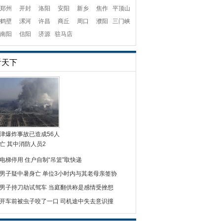
郑州
开封
洛阳
安阳
新乡
焦作
平顶山
鹤壁
漯河
许昌
商丘
周口
濮阳
三门峡
南阳
信阳
济源
驻马店
看天下
津爆炸事故已造成56人
亡 其中消防人员2
电梯停用 住户自制“吊篮”取快递
男子疑中暑身亡 单位3小时内与其老母亲签协
男子持刀劫试驾车 当庭翻供称是感情受挫想
开车前被虫子咬了一口 司机途中失去意识撞