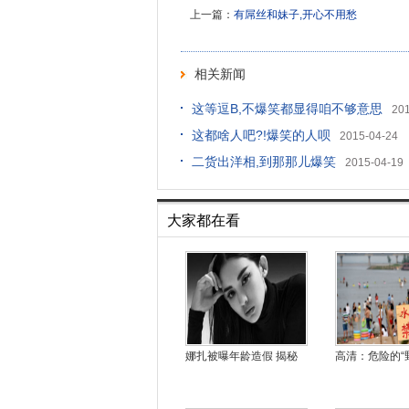
上一篇：
有屌丝和妹子,开心不用愁
相关新闻
这等逗B,不爆笑都显得咱不够意思
20
这都啥人吧?!爆笑的人呗
2015-04-24
二货出洋相,到那那儿爆笑
2015-04-19
大家都在看
娜扎被曝年龄造假 揭秘
高清：危险的“