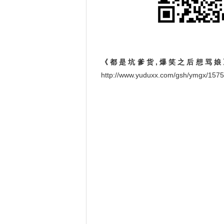
《都是坑爹货,爆笑之后想骂娘
http://www.yuduxx.com/gsh/ymgx/