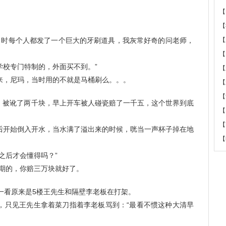
【
【
当时每个人都发了一个巨大的牙刷道具，我灰常好奇的问老师，
【
【
学校专门特制的，外面买不到。”
【
来，尼玛，当时用的不就是马桶刷么。。。
【
【
人，被讹了两千块，早上开车被人碰瓷赔了一千五，这个世界到底
【
【
后开始倒入开水，当水满了溢出来的时候，咣当一声杯子掉在地
【
之后才会懂得吗？”
时期的，你赔三万块就好了。
一看原来是5楼王先生和隔壁李老板在打架。
，只见王先生拿着菜刀指着李老板骂到：“最看不惯这种大清早