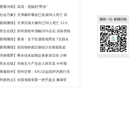
图看河南
】
高清：危险的“野泳”
社会万象
】
天津爆炸事故已造成56人死亡 其
新闻播报
】
天津滨海大爆炸已50人死亡 12小
民生在线
】
郑州房租年涨幅20%左右 实际房租
新闻播报
】
香港：女子狂虐跪地男友 7次踩头
新闻播报
】
实拍地铁痴汉偷拍少女裙底私处
河南视野
】
释永信未如期赴泰参加活动 少林
民生在线
】
河南北斗产业步入快车道 今年预
商都郑州
】
郑州交警：8月1日起四环内禁行无
时政热点
】
全国省级党委一把手盘点 豫籍官