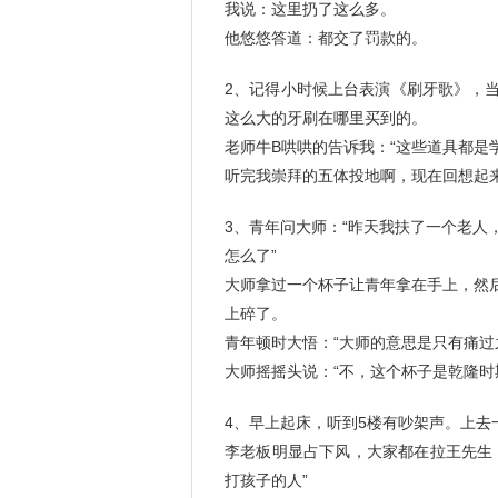
我说：这里扔了这么多。
他悠悠答道：都交了罚款的。
2、记得小时候上台表演《刷牙歌》，
这么大的牙刷在哪里买到的。
老师牛B哄哄的告诉我：“这些道具都是
听完我崇拜的五体投地啊，现在回想起
3、青年问大师：“昨天我扶了一个老
怎么了”
大师拿过一个杯子让青年拿在手上，然
上碎了。
青年顿时大悟：“大师的意思是只有痛过
大师摇摇头说：“不，这个杯子是乾隆
4、早上起床，听到5楼有吵架声。上去
李老板明显占下风，大家都在拉王先生
打孩子的人”