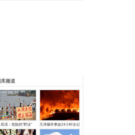
图库频道
高清：危险的“野泳”
天津爆炸事故24小时全记
录