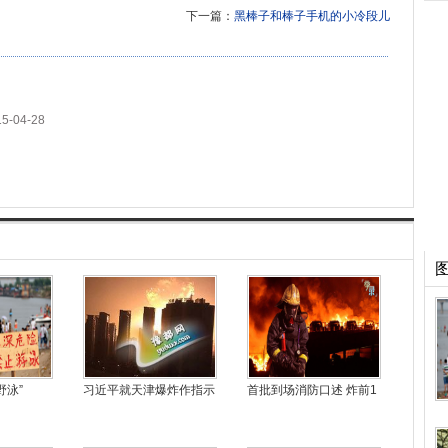
下一篇：
黑棒子和棒子手机的小冷段儿
15-04-28
野泳”
习近平就天津爆炸作指示
首批到场消防口述 炸前1