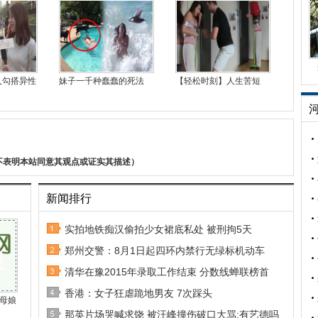
人勾搭异性
妹子一千种蠢蠢的死法
【轻松时刻】人生苦短
不表明本站同意其观点或证实其描述）
新闻排行
实拍地铁痴汉偷拍少女裙底私处 被刑拘5天
郑州交警：8月1日起四环内禁行无绿标机动车
清华在豫2015年录取工作结束 分数线蝉联榜首
香港：女子狂虐跪地男友 7次踩头
母娘
那英片场哭喊求饶 被汪峰撞伤破口大骂:有艺德吗