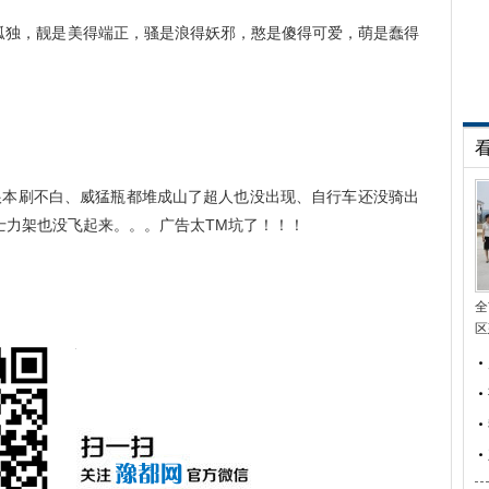
得孤独，靓是美得端正，骚是浪得妖邪，憨是傻得可爱，萌是蠢得
根本刷不白、威猛瓶都堆成山了超人也没出现、自行车还没骑出
士力架也没飞起来。。。广告太TM坑了！！！
全
区