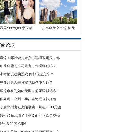
最美Showgirl 李玉洁
驻马店天空出现“棉花
Daisy黑色诱惑
天”美景
河南论坛
震惊！郑州烧烤摊点惊现组装扇贝，你
如此奇葩的公司规定，你遇到过吗？
小时候玩过的游戏 你都玩过几个？
在郑州男人每月零花钱多少合适？
逛超市看到如此美腿，必须留影纪念！
作死啊！郑州一孕妇碰瓷现场被抓包
今后郑州出租房须缴税：月租2000元缴
郑州路面又塌了！这路面地下都是空壳
郑州3.21强拆事件