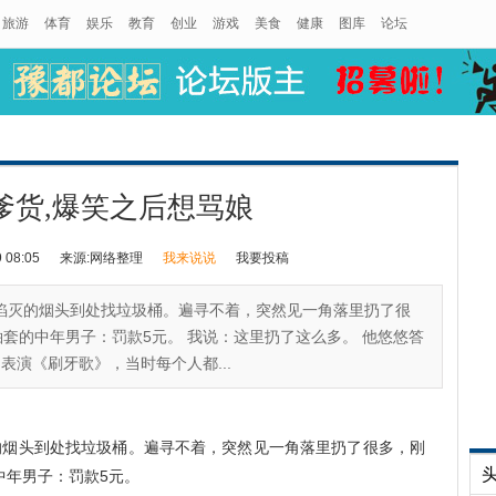
旅游
体育
娱乐
教育
创业
游戏
美食
健康
图库
论坛
爹货,爆笑之后想骂娘
08:05
来源:网络整理
我来说说
我要投稿
掐灭的烟头到处找垃圾桶。遍寻不着，突然见一角落里扔了很
套的中年男子：罚款5元。 我说：这里扔了这么多。 他悠悠答
表演《刷牙歌》，当时每个人都...
的烟头到处找垃圾桶。遍寻不着，突然见一角落里扔了很多，刚
中年男子：罚款5元。