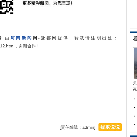
》
由
河南新闻
网
-豫都网提供，转载请注明出处：
157512.html，谢谢合作！
天
死
[责任编辑：admin]